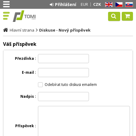
Přihlášení
EUR
CZK
EN
CZ
SK
Hlavní strana
Diskuse - Nový příspěvek
Váš příspěvek
Přezdívka
E-mail
Odebírat tuto diskusi emailem
Nadpis
Příspěvek