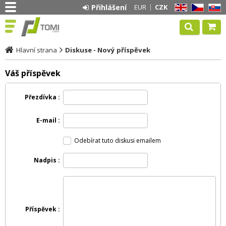
Přihlášení
EUR
CZK
EN
CZ
SK
Hlavní strana
Diskuse - Nový příspěvek
Váš příspěvek
Přezdívka
E-mail
Odebírat tuto diskusi emailem
Nadpis
Příspěvek