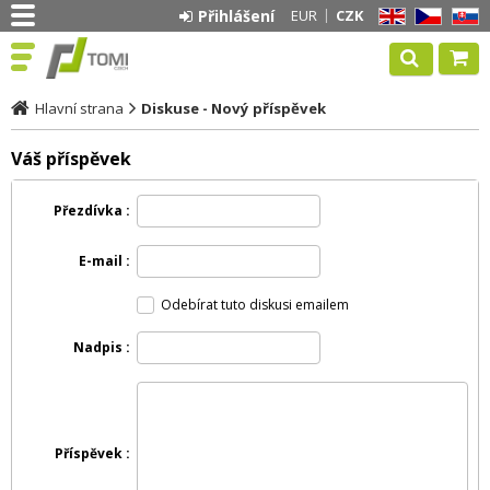
Přihlášení
EUR
CZK
EN
CZ
SK
Hlavní strana
Diskuse - Nový příspěvek
Váš příspěvek
Přezdívka
E-mail
Odebírat tuto diskusi emailem
Nadpis
Příspěvek