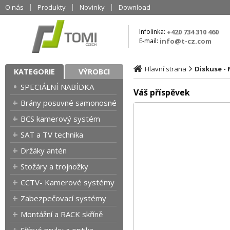
O nás
Produkty
Novinky
Download
Infolinka:
+420 734 310 460
E-mail:
info@t-cz.com
Hlavní strana
Diskuse -
KATEGORIE
VÝROBCI
SPECIÁLNÍ NABÍDKA
Váš příspěvek
Brány posuvné samonosné
BCS kamerový systém
SAT a TV technika
Držáky antén
Stožáry a trojnožky
CCTV- Kamerové systémy
Zabezpečovací systémy
Montážní a RACK skříně