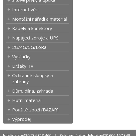
Síťové prvky a optika
Internet věcí
Montážní nářadí a materiál
Kabely a konektory
Napájecí zdroje a UPS
2G/4G/5G/LoRa
Vysílačky
Držáky TV
Ochranné sloupky a
zábrany
Dům, dílna, zahrada
Hutní materiál
Použité zboží (BAZAR)
Výprodej
Infolinka: +420 734 310 460
Reklamační oddělení: +420 606 167 349