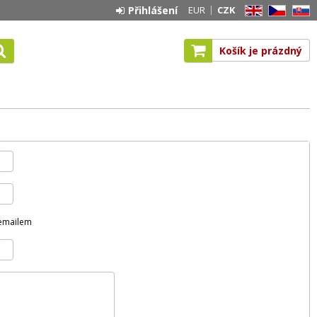
Přihlášení
EUR
CZK
EN
CZ
SK
Košík je prázdný
 emailem