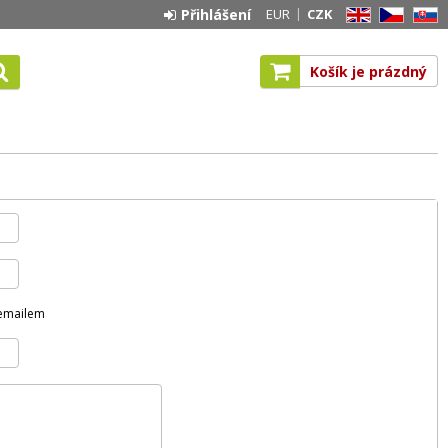
Přihlášení
EUR
CZK
EN
CZ
SK
Košík je prázdný
 emailem