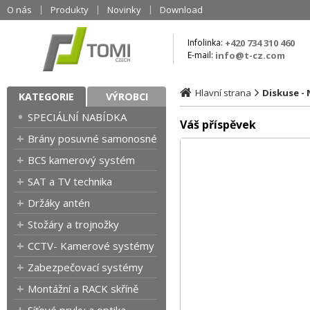
O nás
Produkty
Novinky
Download
Infolinka:
+420 734 310 460
E-mail:
info@t-cz.com
Hlavní strana
Diskuse -
KATEGORIE
VÝROBCI
SPECIÁLNÍ NABÍDKA
Váš příspěvek
Brány posuvné samonosné
BCS kamerový systém
SAT a TV technika
Držáky antén
Stožáry a trojnožky
CCTV- Kamerové systémy
Zabezpečovací systémy
Montážní a RACK skříně