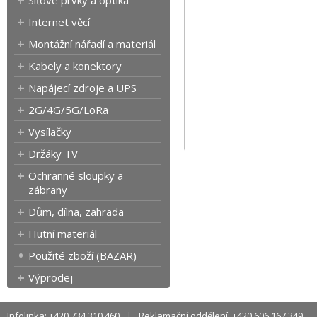
Síťové prvky a optika
Internet věcí
Montážní nářadí a materiál
Kabely a konektory
Napájecí zdroje a UPS
2G/4G/5G/LoRa
Vysílačky
Držáky TV
Ochranné sloupky a
zábrany
Dům, dílna, zahrada
Hutní materiál
Použité zboží (BAZAR)
Výprodej
Infolinka: +420 734 310 460
Reklamační oddělení: +420 606 167 349