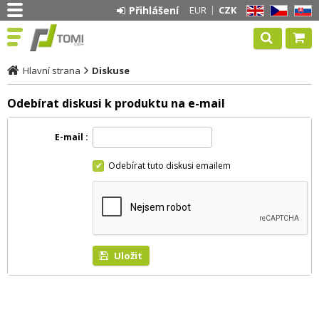
Přihlášení
EUR
CZK
EN
CZ
SK
Hlavní strana
Diskuse
Odebírat diskusi k produktu na e-mail
E-mail
Odebírat tuto diskusi emailem
Uložit