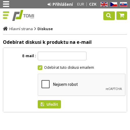
Přihlášení
EUR
CZK
EN
CZ
SK
Hlavní strana
Diskuse
Odebírat diskusi k produktu na e-mail
E-mail
Odebírat tuto diskusi emailem
Uložit