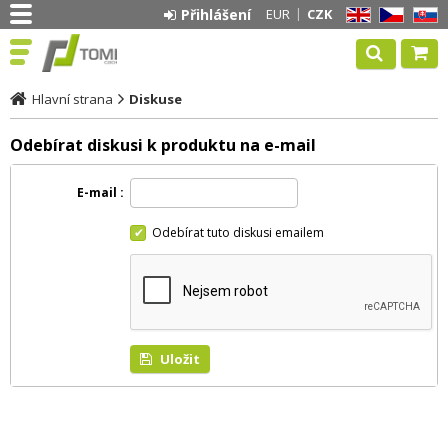
Přihlášení
EUR
CZK
EN
CZ
SK
Hlavní strana
Diskuse
Odebírat diskusi k produktu na e-mail
E-mail
Odebírat tuto diskusi emailem
Uložit