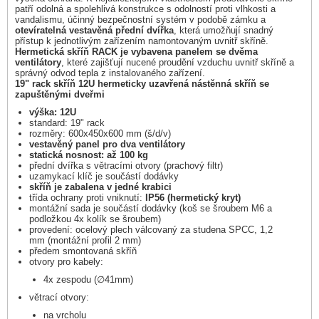
patří odolná a spolehlivá konstrukce s odolností proti vlhkosti a
vandalismu, účinný bezpečnostní systém v podobě zámku a
otevíratelná vestavěná přední dvířka
, která umožňují snadný
přístup k jednotlivým zařízením namontovaným uvnitř skříně.
Hermetická skříň RACK je vybavena panelem se dvěma
ventilátory
, které zajišťují nucené proudění vzduchu uvnitř skříně a
správný odvod tepla z instalovaného zařízení.
19" rack skříň 12U hermeticky uzavřená nástěnná skříň se
zapuštěnými dveřmi
výška: 12U
standard: 19" rack
rozměry: 600x450x600 mm (š/d/v)
vestavěný panel pro dva ventilátory
statická nosnost: až 100 kg
přední dvířka s větracími otvory (prachový filtr)
uzamykací klíč je součástí dodávky
skříň je zabalena v jedné krabici
třída ochrany proti vniknutí:
IP56 (hermetický kryt)
montážní sada je součástí dodávky (koš se šroubem M6 a
podložkou 4x kolík se šroubem)
provedení: ocelový plech válcovaný za studena SPCC, 1,2
mm (montážní profil 2 mm)
předem smontovaná skříň
otvory pro kabely:
4x zespodu (∅41mm)
větrací otvory:
na vrcholu