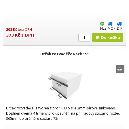
HLS
MOP
DIP
308
Kč
bez DPH
373
Kč
s DPH
Do košíku
Držák rozvaděče Rack 19"
Držák rozvaděče je tvořen z profilu U o síle 3mm žárově zinkováno.
Doplněn dvěma 4 třmeny pro upevnění na příhradový stožár o rozteči
365mm do průměru stožáru 75mm