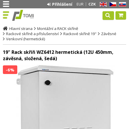
Přihlášení
EUR
CZK
EN
CZ
SK
Hlavní strana
Montážní a RACK skříně
Rackové skříně a příslušenství
Rackové skříně 19"
Závěsné
Venkovní (hermetické)
19" Rack skříň WZ6412 hermetická (12U 450mm,
závěsná, složená, šedá)
-6%