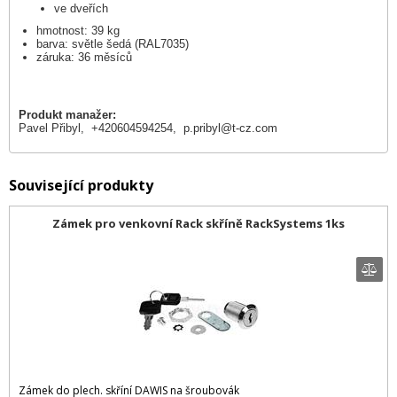
ve dveřích
hmotnost: 39 kg
barva: světle šedá (RAL7035)
záruka: 36 měsíců
Produkt manažer:
Pavel Přibyl, +420604594254,
p.pribyl@t-cz.com
Související produkty
Zámek pro venkovní Rack skříně RackSystems 1ks
Zámek do plech. skříní DAWIS na šroubovák