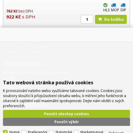
HLS
MOP
DIP
762
Kč
bez DPH
922
Kč
s DPH
Do košíku
Infolinka: +420 734 310 460
Reklamační oddělení: +420 606 167 349
O společnosti
O nás
Tato webová stránka používá cookies
Kontakty
K provozování našeho webu využíváme takzvané cookies. Cookies jsou
Pobočky a sídlo
soubory sloužící k přizpůsobení obsahu webu, k měření jeho funkčnosti a
obecně k zajištění vaší maximální spokojenosti. Dejte nám vědět o svých
Doprava - info a ceny
preferencích.
Jak nakupovat
Povolit všechny cookies
Povolit výběr
Obchodní podmínky
Nutné
Preferenční
Statistické
Marketingové
Zobrazit