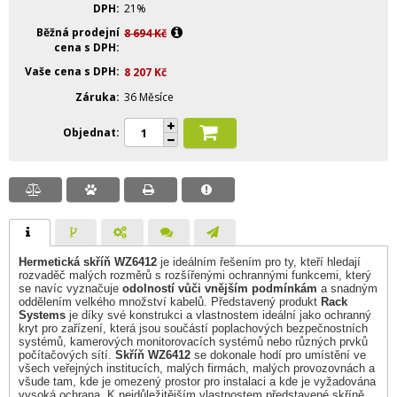
DPH
21%
Běžná prodejní
8 694
Kč
cena s DPH
Vaše cena s DPH
8 207
Kč
Záruka
36 Měsíce
Objednat
Hermetická skříň WZ6412
je ideálním řešením pro ty, kteří hledají
rozvaděč malých rozměrů s rozšířenými ochrannými funkcemi, který
se navíc vyznačuje
odolností vůči vnějším podmínkám
a snadným
oddělením velkého množství kabelů. Představený produkt
Rack
Systems
je díky své konstrukci a vlastnostem ideální jako ochranný
kryt pro zařízení, která jsou součástí poplachových bezpečnostních
systémů, kamerových monitorovacích systémů nebo různých prvků
počítačových sítí.
Skříň WZ6412
se dokonale hodí pro umístění ve
všech veřejných institucích, malých firmách, malých provozovnách a
všude tam, kde je omezený prostor pro instalaci a kde je vyžadována
vysoká ochrana. K nejdůležitějším vlastnostem představené skříně