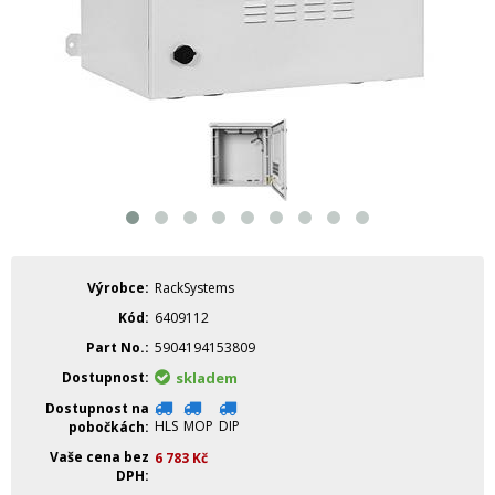
Výrobce
RackSystems
Kód
6409112
Part No.
5904194153809
Dostupnost
skladem
Dostupnost na
HLS
MOP
DIP
pobočkách
Vaše cena bez
6 783
Kč
DPH