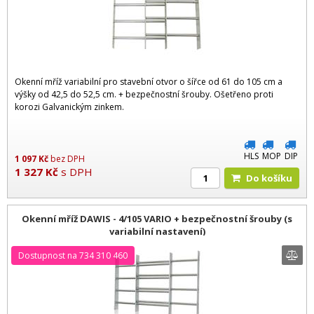
Okenní mříž variabilní pro stavební otvor o šířce od 61 do 105 cm a
výšky od 42,5 do 52,5 cm. + bezpečnostní šrouby. Ošetřeno proti
korozi Galvanickým zinkem.
HLS
MOP
DIP
1 097
Kč
bez DPH
1 327
Kč
s DPH
Do košíku
Okenní mříž DAWIS - 4/105 VARIO + bezpečnostní šrouby (s
variabilní nastavení)
Dostupnost na 734 310 460