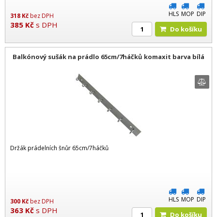
HLS
MOP
DIP
318
Kč
bez DPH
385
Kč
s DPH
Do košíku
Balkónový sušák na prádlo 65cm/7háčků komaxit barva bílá
Držák prádelních šnůr 65cm/7háčků
HLS
MOP
DIP
300
Kč
bez DPH
363
Kč
s DPH
Do košíku