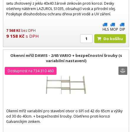
setu zhotovený z jeklu 40x40 žárově zinkován proti korozi. Desky
ošetřeny nátěrem LAZUROL S1035, obsahujćí vosk a přírodní olej.
Poskytuje dlouhodobou ochranu dřeva proti vodě a UV záření.
HLS
MOP
DIP
7 568
Kč
bez DPH
9 158
Kč
s DPH
Do košíku
Okenní mříž DAWIS - 2/65 VARIO + bezpečnostní šrouby (s
variabilní nastavení)
Dostupnost na 734 310 460
Okenní mříž variabilní pro stavební otvor o šíří od 42 do 65cm a výšky
od 30 do 40cm. + bezpečnostní šrouby. Ošetřeno proti korozi
Galvanickým zinkem.