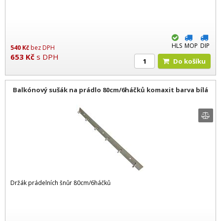
HLS
MOP
DIP
540
Kč
bez DPH
653
Kč
s DPH
Do košíku
Balkónový sušák na prádlo 80cm/6háčků komaxit barva bílá
Držák prádelních šnůr 80cm/6háčků