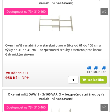
variabilní nastavení)
Dostupnost na 734 310 460
Okenní mříž variabilní pro stavební otvor o šířce od 61 do 105 cm a
výšky od 31 do 41 cm. + bezpečnostní šrouby. Ošetřeno proti korozi
Galvanickým zinkem.
HLS
MOP
DIP
791
Kč
bez DPH
958
Kč
s DPH
Do košíku
Okenní mříž DAWIS - 3/105 VARIO + bezpečnostní šrouby (s
variabilní nastavení)
Dostupnost na 734 310 460