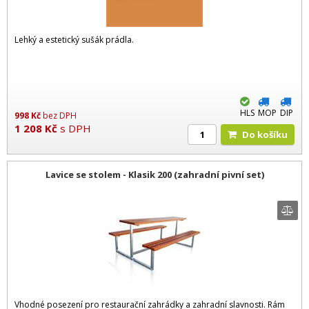
Lehký a estetický sušák prádla.
HLS
MOP
DIP
998
Kč
bez DPH
1 208
Kč
s DPH
Do košíku
Lavice se stolem - Klasik 200 (zahradní pivní set)
Vhodné posezení pro restaurační zahrádky a zahradní slavnosti. Rám