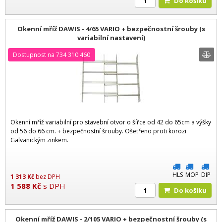
Do košíku
Okenní mříž DAWIS - 4/65 VARIO + bezpečnostní šrouby (s
variabilní nastavení)
Dostupnost na 734 310 460
Okenní mříž variabilní pro stavební otvor o šířce od 42 do 65cm a výšky
od 56 do 66 cm. + bezpečnostní šrouby. Ošetřeno proti korozi
Galvanickým zinkem.
HLS
MOP
DIP
1 313
Kč
bez DPH
1 588
Kč
s DPH
Do košíku
Okenní mříž DAWIS - 2/105 VARIO + bezpečnostní šrouby (s