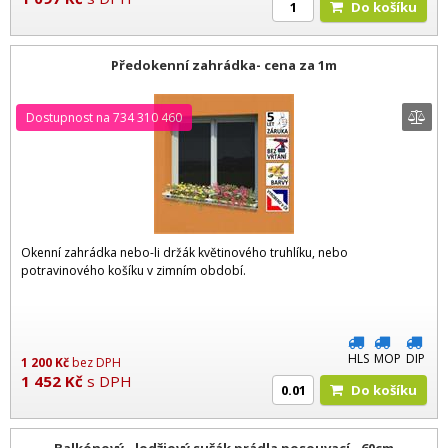
Do košíku
Předokenní zahrádka- cena za 1m
Dostupnost na 734 310 460
Okenní zahrádka nebo-li držák květinového truhlíku, nebo
potravinového košíku v zimním období.
HLS
MOP
DIP
1 200
Kč
bez DPH
1 452
Kč
s DPH
Do košíku
Balkónový - lodžiový sušák prádla posouvací - 60cm