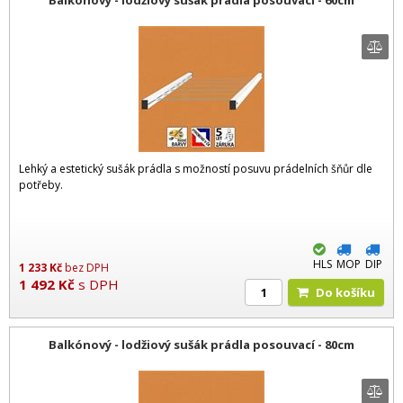
Lehký a estetický sušák prádla s možností posuvu prádelních šňůr dle
potřeby.
HLS
MOP
DIP
1 233
Kč
bez DPH
1 492
Kč
s DPH
Do košíku
Balkónový - lodžiový sušák prádla posouvací - 80cm