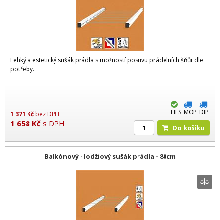
Lehký a estetický sušák prádla s možností posuvu prádelních šňůr dle
potřeby.
HLS
MOP
DIP
1 371
Kč
bez DPH
1 658
Kč
s DPH
Do košíku
Balkónový - lodžiový sušák prádla - 80cm