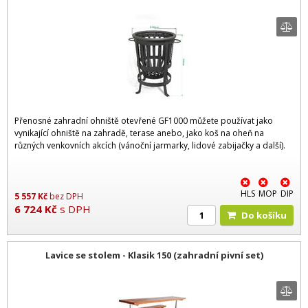
Přenosné zahradní ohniště otevřené GF1000 můžete používat jako
vynikající ohniště na zahradě, terase anebo, jako koš na oheň na
různých venkovních akcích (vánoční jarmarky, lidové zabijačky a další).
HLS
MOP
DIP
5 557
Kč
bez DPH
6 724
Kč
s DPH
Do košíku
Lavice se stolem - Klasik 150 (zahradní pivní set)