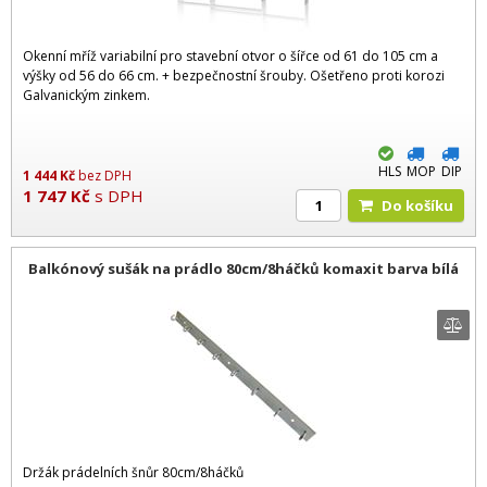
Okenní mříž variabilní pro stavební otvor o šířce od 61 do 105 cm a
výšky od 56 do 66 cm. + bezpečnostní šrouby. Ošetřeno proti korozi
Galvanickým zinkem.
HLS
MOP
DIP
1 444
Kč
bez DPH
1 747
Kč
s DPH
Do košíku
Balkónový sušák na prádlo 80cm/8háčků komaxit barva bílá
Držák prádelních šnůr 80cm/8háčků