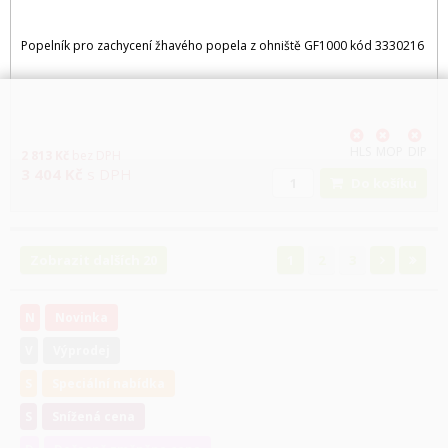
Popelník pro zachycení žhavého popela z ohniště GF1000 kód 3330216
HLS
MOP
DIP
2 813
Kč
bez DPH
3 404
Kč
s DPH
Do košíku
Zobrazit dalších 20
1
2
3
N
Novinka
V
Výprodej
S
Speciální nabídka
S
Snížená cena