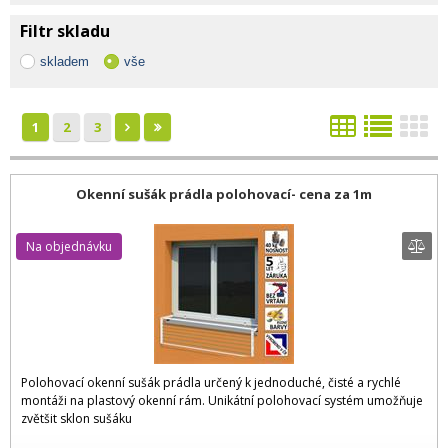
Filtr skladu
skladem
vše
1
2
3
Okenní sušák prádla polohovací- cena za 1m
Na objednávku
Polohovací okenní sušák prádla určený k jednoduché, čisté a rychlé
montáži na plastový okenní rám. Unikátní polohovací systém umožňuje
zvětšit sklon sušáku