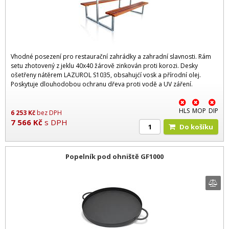
Vhodné posezení pro restaurační zahrádky a zahradní slavnosti. Rám
setu zhotovený z jeklu 40x40 žárově zinkován proti korozi. Desky
ošetřeny nátěrem LAZUROL S1035, obsahujćí vosk a přírodní olej.
Poskytuje dlouhodobou ochranu dřeva proti vodě a UV záření.
HLS
MOP
DIP
6 253
Kč
bez DPH
7 566
Kč
s DPH
Do košíku
Popelník pod ohniště GF1000