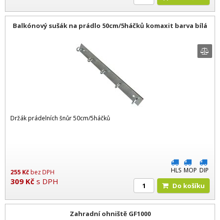
Balkónový sušák na prádlo 50cm/5háčků komaxit barva bílá
Držák prádelních šnůr 50cm/5háčků
HLS
MOP
DIP
255
Kč
bez DPH
309
Kč
s DPH
Do košíku
Zahradní ohniště GF1000