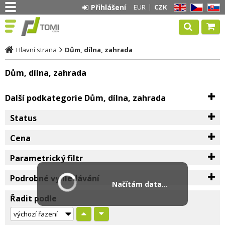
Přihlášení
EUR
CZK
EN
CZ
SK
Hlavní strana
Dům, dílna, zahrada
Dům, dílna, zahrada
Další podkategorie Dům, dílna, zahrada
Status
Cena
Parametrický filtr
Podrobné vyhledávání
Načítám data...
Řadit podle