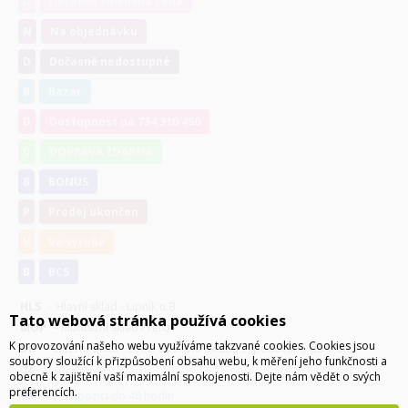
D
Dočasně změněna cena
N
Na objednávku
D
Dočasně nedostupné
B
Bazar
D
Dostupnost na 734 310 460
D
DOPRAVA ZDARMA
B
BONUS
P
Prodej ukončen
V
Ve výrobě
B
BCS
HLS
- Hlavní sklad - Lipník n.B.
Tato webová stránka používá cookies
MOP
- Montážní sklad Přerov
K provozování našeho webu využíváme takzvané cookies. Cookies jsou
DIP
- Externí sklad - zboží z tohoto skladu expedováno do 7 dnů
soubory sloužící k přizpůsobení obsahu webu, k měření jeho funkčnosti a
je skladem
obecně k zajištění vaší maximální spokojenosti. Dejte nám vědět o svých
preferencích.
k dispozici do 48 hodin