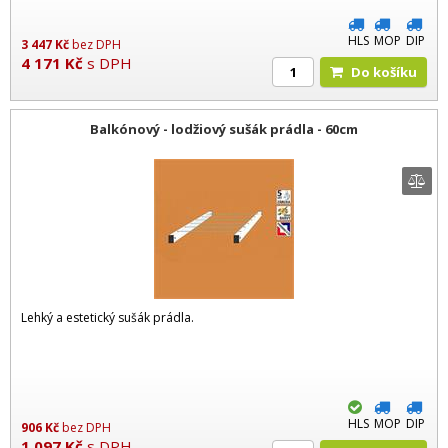
HLS
MOP
DIP
3 447
Kč
bez DPH
4 171
Kč
s DPH
Do košíku
Balkónový - lodžiový sušák prádla - 60cm
Lehký a estetický sušák prádla.
HLS
MOP
DIP
906
Kč
bez DPH
1 097
Kč
s DPH