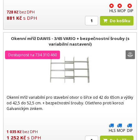
HLS
MOP
DIP
728
Kč
bez DPH
881
Kč
s DPH
Do košíku
Okenní mříž DAWIS - 3/65 VARIO + bezpečnostní šrouby (s
variabilní nastavení)
Dostupnost na 734 310 460
Okenní mříž variabilní pro stavební otvor o šířce od 42 do 65cm a výšky
od 42,5 do 52,5 cm. + bezpečnostní šrouby. Ošetřeno proti korozi
Galvanickým zinkem.
HLS
MOP
DIP
1 035
Kč
bez DPH
1 252
Kč
s DPH