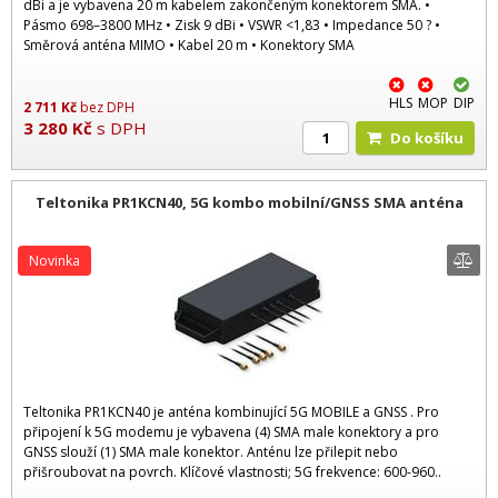
dBi a je vybavena 20 m kabelem zakončeným konektorem SMA. •
Pásmo 698–3800 MHz • Zisk 9 dBi • VSWR <1,83 • Impedance 50 ? •
Směrová anténa MIMO • Kabel 20 m • Konektory SMA
HLS
MOP
DIP
2 711
Kč
bez DPH
3 280
Kč
s DPH
Do košíku
Teltonika PR1KCN40, 5G kombo mobilní/GNSS SMA anténa
Novinka
Teltonika PR1KCN40 je anténa kombinující 5G MOBILE a GNSS . Pro
připojení k 5G modemu je vybavena (4) SMA male konektory a pro
GNSS slouží (1) SMA male konektor. Anténu lze přilepit nebo
přišroubovat na povrch. Klíčové vlastnosti; 5G frekvence: 600-960..