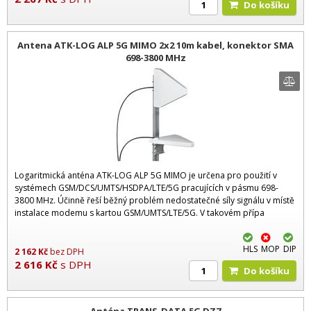
Do košíku
Antena ATK-LOG ALP 5G MIMO 2x2 10m kabel, konektor SMA
698-3800 MHz
Logaritmická anténa ATK-LOG ALP 5G MIMO je určena pro použití v
systémech GSM/DCS/UMTS/HSDPA/LTE/5G pracujících v pásmu 698-
3800 MHz. Účinně řeší běžný problém nedostatečné síly signálu v místě
instalace modemu s kartou GSM/UMTS/LTE/5G. V takovém přípa
HLS
MOP
DIP
2 162
Kč
bez DPH
2 616
Kč
s DPH
Do košíku
Anténa TRANS-DATA 5G DZ7