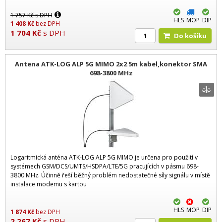
1 757
Kč
s DPH
HLS
MOP
DIP
1 408
Kč
bez DPH
1 704
Kč
s DPH
Do košíku
Antena ATK-LOG ALP 5G MIMO 2x2 5m kabel,konektor SMA
698-3800 MHz
Logaritmická anténa ATK-LOG ALP 5G MIMO je určena pro použití v
systémech GSM/DCS/UMTS/HSDPA/LTE/5G pracujících v pásmu 698-
3800 MHz. Účinně řeší běžný problém nedostatečné síly signálu v místě
instalace modemu s kartou
HLS
MOP
DIP
1 874
Kč
bez DPH
2 267
Kč
s DPH