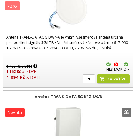
-3%
Anténa TRANS-DATA 5G DW4-A je vnitřní všesměrová anténa určená
pro posílení signálu 5G/LTE. • Vnitřní směrová • Nulové pásmo 617-960,
1650-2700, 3300-4200, 4800-6000 MHz, • Zisk 4-6 dBi, • Nízký
1 433
Kč
s DPH
HLS
MOP
DIP
1 152
Kč
bez DPH
1 394
Kč
s DPH
Do košíku
Anténa TRANS-DATA 5G KPZ 8/9/8
Novinka