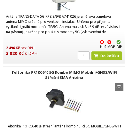
Anténa TRANS-DATA 5G KPZ 8/9/8 A741026 je směrová panelová
anténa MIMO určená pro venkovní instalaci. Určeno pro příjem a
vysílání signálů modemů LTE/5G. Anténa má zisk 8 až 9 dBi (v závislosti
na pásmu). Je určen pro použití s modemy 5G (vybavenými dv
HLS
MOP
DIP
2 496
Kč
bez DPH
3 020
Kč
s DPH
Do košíku
Teltonika PR1KC640 5G Kombo MIMO Mobilní/GNSS/WIFI
Střešní SMA Anténa
Teltonika PR1KC640 je střešní anténa kombinující 5G MOBILE/GNSS/WIFI