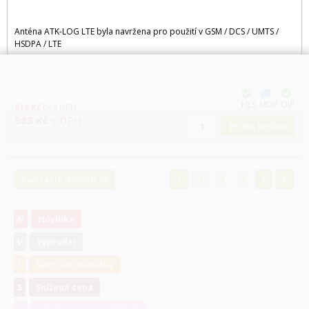
Anténa ATK-LOG LTE byla navržena pro použití v GSM / DCS / UMTS /
HSDPA / LTE
HLS
MOP
DIP
813
Kč
bez DPH
983
Kč
s DPH
Do košíku
Zobrazit dalších 20
1
2
3
4
N
Novinka
V
Výprodej
S
Speciální nabídka
S
Snížená cena