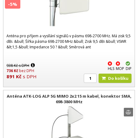
-5%
Anténa pro příjem a vysílání signálů v pásmu 698-2700 MHz. Má zisk 9,5
dBi. &bull; Šířka pásma 698-2700 MHz &bull; Zisk 9,5 dBi &bull; VSWR
&lt;1,5 &bull; Impedance 50 ? &bull; Směrová ant
938
Kč
s DPH
HLS
MOP
DIP
736
Kč
bez DPH
891
Kč
s DPH
Do košíku
Anténa ATK-LOG ALP 5G MIMO 2x2 15 m kabel, konektor SMA,
698-3800 MHz