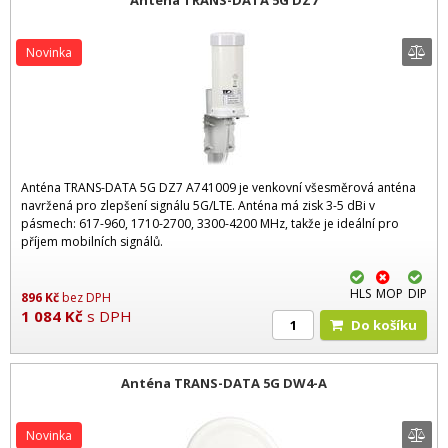
Novinka
Anténa TRANS-DATA 5G DZ7 A741009 je venkovní všesměrová anténa
navržená pro zlepšení signálu 5G/LTE. Anténa má zisk 3-5 dBi v
pásmech: 617-960, 1710-2700, 3300-4200 MHz, takže je ideální pro
příjem mobilních signálů.
HLS
MOP
DIP
896
Kč
bez DPH
1 084
Kč
s DPH
Do košíku
Anténa TRANS-DATA 5G DW4-A
Novinka