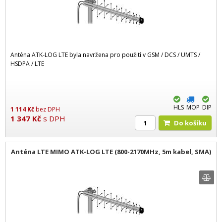
Anténa ATK-LOG LTE byla navržena pro použití v GSM / DCS / UMTS /
HSDPA / LTE
HLS
MOP
DIP
1 114
Kč
bez DPH
1 347
Kč
s DPH
Do košíku
Anténa LTE MIMO ATK-LOG LTE (800-2170MHz, 5m kabel, SMA)