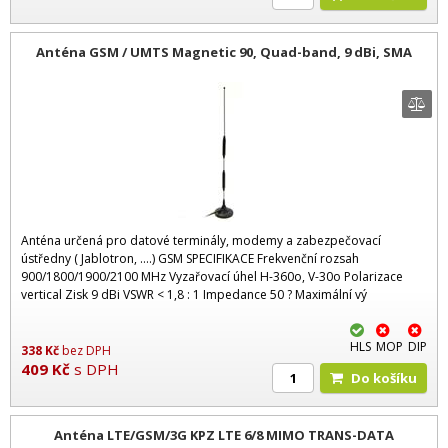
Anténa GSM / UMTS Magnetic 90, Quad-band, 9 dBi, SMA
Anténa určená pro datové terminály, modemy a zabezpečovací
ústředny ( Jablotron, ….) GSM SPECIFIKACE Frekvenční rozsah
900/1800/1900/2100 MHz Vyzařovací úhel H-360o, V-30o Polarizace
vertical Zisk 9 dBi VSWR < 1,8 : 1 Impedance 50 ? Maximální vý
HLS
MOP
DIP
338
Kč
bez DPH
409
Kč
s DPH
Do košíku
Anténa LTE/GSM/3G KPZ LTE 6/8 MIMO TRANS-DATA