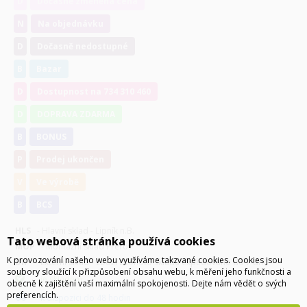
D
Dočasně změněna cena
N
Na objednávku
D
Dočasně nedostupné
B
Bazar
D
Dostupnost na 734 310 460
D
DOPRAVA ZDARMA
B
BONUS
P
Prodej ukončen
V
Ve výrobě
B
BCS
HLS
- Hlavní sklad - Lipník n.B.
Tato webová stránka používá cookies
MOP
- Montážní sklad Přerov
K provozování našeho webu využíváme takzvané cookies. Cookies jsou
DIP
- Externí sklad - zboží z tohoto skladu expedováno do 7 dnů
soubory sloužící k přizpůsobení obsahu webu, k měření jeho funkčnosti a
je skladem
obecně k zajištění vaší maximální spokojenosti. Dejte nám vědět o svých
preferencích.
k dispozici do 48 hodin