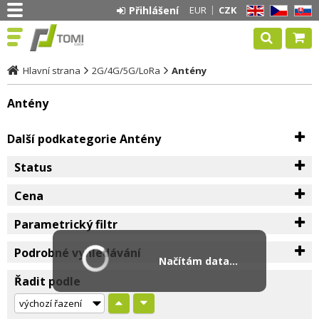
Přihlášení
EUR
CZK
EN
CZ
SK
Hlavní strana
2G/4G/5G/LoRa
Antény
Antény
Další podkategorie Antény
Status
Cena
Parametrický filtr
Podrobné vyhledávání
Načítám data...
Řadit podle