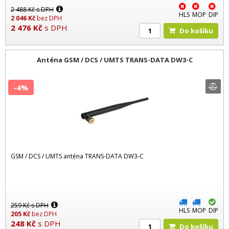
2 488
Kč
s DPH
HLS
MOP
DIP
2 046
Kč
bez DPH
2 476
Kč
s DPH
Do košíku
Anténa GSM / DCS / UMTS TRANS-DATA DW3-C
-4%
GSM / DCS / UMTS anténa TRANS-DATA DW3-C
259
Kč
s DPH
HLS
MOP
DIP
205
Kč
bez DPH
248
Kč
s DPH
Do košíku