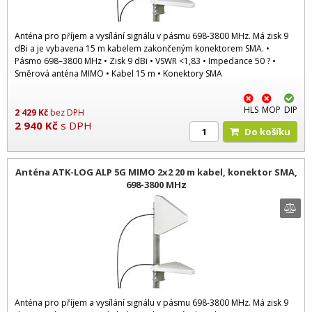
Anténa pro příjem a vysílání signálu v pásmu 698-3800 MHz. Má zisk 9
dBi a je vybavena 15 m kabelem zakončeným konektorem SMA. •
Pásmo 698–3800 MHz • Zisk 9 dBi • VSWR <1,83 • Impedance 50 ? •
Směrová anténa MIMO • Kabel 15 m • Konektory SMA
HLS
MOP
DIP
2 429
Kč
bez DPH
2 940
Kč
s DPH
Do košíku
Anténa ATK-LOG ALP 5G MIMO 2x2 20 m kabel, konektor SMA,
698-3800 MHz
Anténa pro příjem a vysílání signálu v pásmu 698-3800 MHz. Má zisk 9