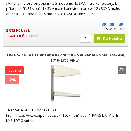
. Anténa má pro připojení k 5G modemu 4x SMA male konekltory, k
připojení GNSS slouží 1x SMA male konektor a pro wifi 2x RSMA male.
Anténa je kompatibilní s modely RUTX50 a TRB500. Po..
HLS
MOP
DIP
2 812
Kč
bez DPH
3 403
Kč
s DPH
Do košíku
TRANS-DATA LTE anténa KYZ 10/10 + 5 m kabel + SMA [698-960,
1710-2700 MHz],
Novinka
-2%
TRANS-DATA LTE KYZ 10/10 <a
href="https://www.dipolnet.cz/a741024.htm" title="TRANS-DATA LTE
KYZ 10/10 Anténa