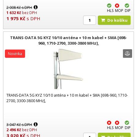
2 008
Kč
s DPH
HLS
MOP
DIP
1 632
Kč
bez DPH
1 975
Kč
s DPH
Do košíku
TRANS-DATA 5G KYZ 10/10 anténa + 10 m kabel + SMA [698-
960, 1710-2700, 3300-3800 MHz],
Novinka
TRANS-DATA 5G KYZ 10/10 anténa + 10 m kabel + SMA [698-960, 1710-
2700, 3300-3800 MHz],
3 047
Kč
s DPH
HLS
MOP
DIP
2 496
Kč
bez DPH
3 020
Kč
s DPH