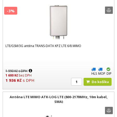
-3%
LTE/GSM/3G anténa TRANS-DATA KPZ LTE 6/8 MIMO
1 990
Kč
s DPH
HLS
MOP
DIP
1 600
Kč
bez DPH
1 936
Kč
s DPH
Do košíku
Anténa LTE MIMO ATK-LOG LTE (800-2170MHz, 10m kabel,
SMA)