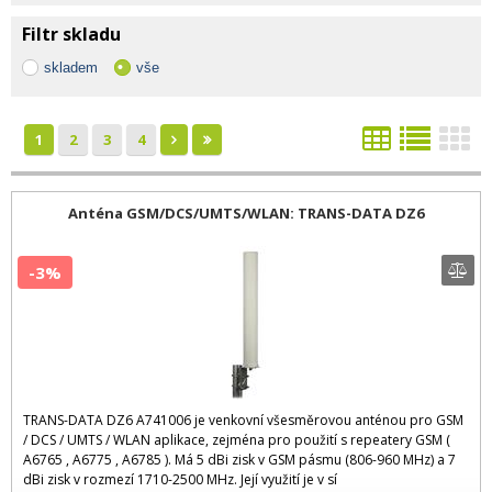
Filtr skladu
skladem
vše
1
2
3
4
Anténa GSM/DCS/UMTS/WLAN: TRANS-DATA DZ6
-3%
TRANS-DATA DZ6 A741006 je venkovní všesměrovou anténou pro GSM
/ DCS / UMTS / WLAN aplikace, zejména pro použití s repeatery GSM (
A6765 , A6775 , A6785 ). Má 5 dBi zisk v GSM pásmu (806-960 MHz) a 7
dBi zisk v rozmezí 1710-2500 MHz. Její využití je v sí