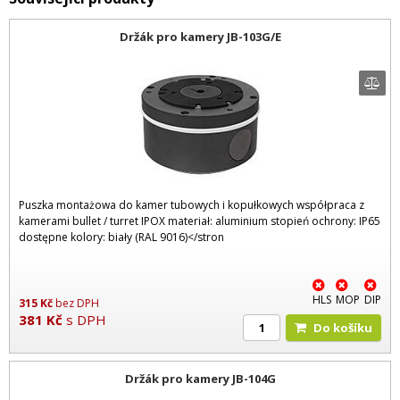
Držák pro kamery JB-103G/E
Puszka montażowa do kamer tubowych i kopułkowych współpraca z
kamerami bullet / turret IPOX materiał: aluminium stopień ochrony: IP65
dostępne kolory: biały (RAL 9016)</stron
HLS
MOP
DIP
315
Kč
bez DPH
381
Kč
s DPH
Do košíku
Držák pro kamery JB-104G