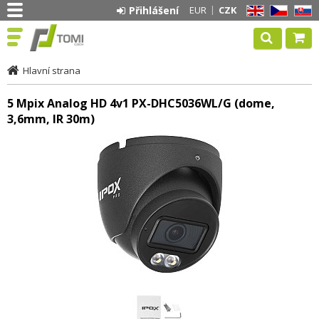
Přihlášení
EUR
CZK
EN
CZ
SK
Hlavní strana
5 Mpix Analog HD 4v1 PX-DHC5036WL/G (dome,
3,6mm, IR 30m)