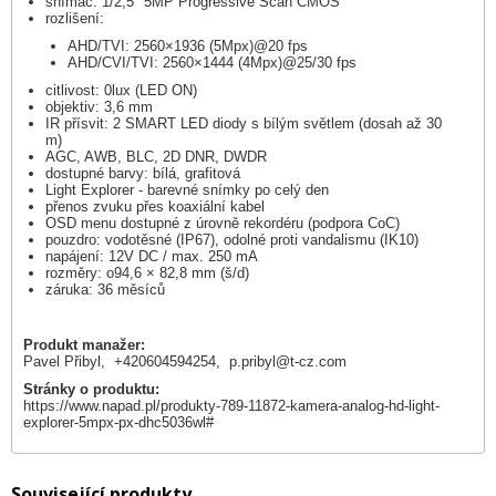
snímač: 1/2,5" 5MP Progressive Scan CMOS
rozlišení:
AHD/TVI: 2560×1936 (5Mpx)@20 fps
AHD/CVI/TVI: 2560×1444 (4Mpx)@25/30 fps
citlivost: 0lux (LED ON)
objektiv: 3,6 mm
IR přísvit: 2 SMART LED diody s bílým světlem (dosah až 30
m)
AGC, AWB, BLC, 2D DNR, DWDR
dostupné barvy: bílá, grafitová
Light Explorer - barevné snímky po celý den
přenos zvuku přes koaxiální kabel
OSD menu dostupné z úrovně rekordéru (podpora CoC)
pouzdro: vodotěsné (IP67), odolné proti vandalismu (IK10)
napájení: 12V DC / max. 250 mA
rozměry: o94,6 × 82,8 mm (š/d)
záruka: 36 měsíců
Produkt manažer:
Pavel Přibyl, +420604594254,
p.pribyl@t-cz.com
Stránky o produktu:
https://www.napad.pl/produkty-789-11872-kamera-analog-hd-light-
explorer-5mpx-px-dhc5036wl#
Související produkty