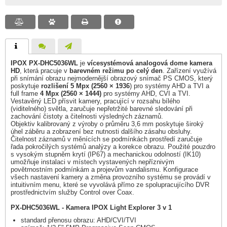
IPOX PX-DHC5036WL
je
vícesystémová analogová dome kamera
HD
, která pracuje v
barevném režimu po celý den
. Zařízení využívá
při snímání obrazu nejmodernější obrazový snímač PS CMOS, který
poskytuje
rozlišení 5 Mpx (2560 × 1936
) pro systémy AHD a TVI a
full frame
4 Mpx (2560 × 1444)
pro systémy AHD, CVI a TVI.
Vestavěný LED přísvit kamery, pracující v rozsahu bílého
(viditelného) světla, zaručuje nepřetržité barevné sledování při
zachování čistoty a čitelnosti výsledných záznamů.
Objektiv kalibrovaný z výroby o průměru 3,6 mm poskytuje široký
úhel záběru a zobrazení bez nutnosti dalšího zásahu obsluhy.
Čitelnost záznamů v měnících se podmínkách prostředí zaručuje
řada pokročilých systémů analýzy a korekce obrazu. Použité pouzdro
s vysokým stupněm krytí (IP67) a mechanickou odolností (IK10)
umožňuje instalaci v místech vystavených nepříznivým
povětrnostním podmínkám a projevům vandalismu. Konfigurace
všech nastavení kamery a změna provozního systému se provádí v
intuitivním menu, které se vyvolává přímo ze spolupracujícího DVR
prostřednictvím služby Control over Coax.
PX-DHC5036WL - Kamera IPOX Light Explorer 3 v 1
standard přenosu obrazu: AHD/CVI/TVI