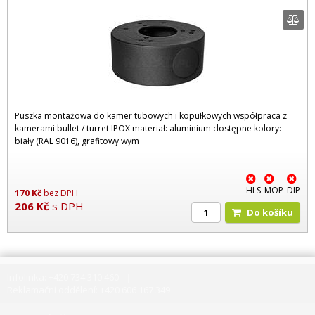
Puszka montażowa do kamer tubowych i kopułkowych współpraca z
kamerami bullet / turret IPOX materiał: aluminium dostępne kolory:
biały (RAL 9016), grafitowy wym
HLS
MOP
DIP
170
Kč
bez DPH
206
Kč
s DPH
Do košíku
Infolinka: +420 734 310 460
Reklamační oddělení: +420 606 167 349