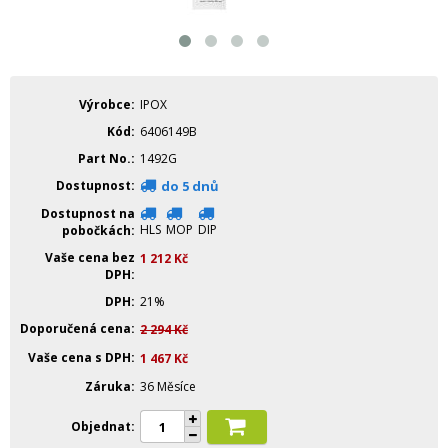
Výrobce
IPOX
Kód
6406149B
Part No.
1492G
Dostupnost
do 5 dnů
Dostupnost na
HLS
MOP
DIP
pobočkách
Vaše cena bez
1 212
Kč
DPH
DPH
21%
Doporučená cena
2 294
Kč
Vaše cena s DPH
1 467
Kč
Záruka
36 Měsíce
Objednat