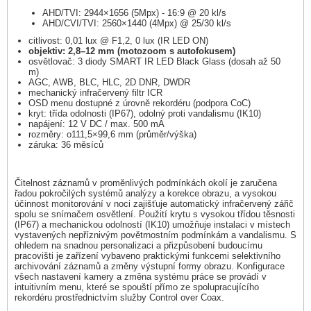
AHD/TVI: 2944×1656 (5Mpx) - 16:9 @ 20 kl/s
AHD/CVI/TVI: 2560×1440 (4Mpx) @ 25/30 kl/s
citlivost: 0,01 lux @ F1,2, 0 lux (IR LED ON)
objektiv: 2,8–12 mm (motozoom s autofokusem)
osvětlovač: 3 diody SMART IR LED Black Glass (dosah až 50
m)
AGC, AWB, BLC, HLC, 2D DNR, DWDR
mechanický infračervený filtr ICR
OSD menu dostupné z úrovně rekordéru (podpora CoC)
kryt: třída odolnosti (IP67), odolný proti vandalismu (IK10)
napájení: 12 V DC / max. 500 mA
rozměry: o111,5×99,6 mm (průměr/výška)
záruka: 36 měsíců
Čitelnost záznamů v proměnlivých podmínkách okolí je zaručena
řadou pokročilých systémů analýzy a korekce obrazu, a vysokou
účinnost monitorování v noci zajišťuje automatický infračervený zářič
spolu se snímačem osvětlení. Použití krytu s vysokou třídou těsnosti
(IP67) a mechanickou odolností (IK10) umožňuje instalaci v místech
vystavených nepříznivým povětrnostním podmínkám a vandalismu. S
ohledem na snadnou personalizaci a přizpůsobení budoucímu
pracovišti je zařízení vybaveno praktickými funkcemi selektivního
archivování záznamů a změny výstupní formy obrazu. Konfigurace
všech nastavení kamery a změna systému práce se provádí v
intuitivním menu, které se spouští přímo ze spolupracujícího
rekordéru prostřednictvím služby Control over Coax.