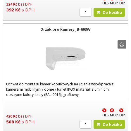
HLS
MOP
DIP
324
Kč
bez DPH
392
Kč
s DPH
Do košíku
Držák pro kamery JB-603W
Uchwyt do montażu kamer kopułkowych na ścianie współpraca z
kamerami mobilnymi / dome / turret IPOX materiał: aluminium
dostępne kolory: biały (RAL 9016), grafitowy
HLS
MOP
DIP
420
Kč
bez DPH
508
Kč
s DPH
Do košíku