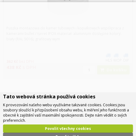
Puszka montażowa do kamer tubowych i kopułkowych współpraca z
kamerami bullet / turret IPOX materiał: aluminium dostępne kolory:
biały (RAL 9016), grafitowy wym
HLS
MOP
DIP
362
Kč
bez DPH
438
Kč
s DPH
Do košíku
Tato webová stránka používá cookies
Infolinka: +420 734 310 460
Reklamační oddělení: +420 606 167 349
K provozování našeho webu využíváme takzvané cookies. Cookies jsou
soubory sloužící k přizpůsobení obsahu webu, k měření jeho funkčnosti a
O společnosti
obecně k zajištění vaší maximální spokojenosti. Dejte nám vědět o svých
preferencích.
Povolit všechny cookies
O nás