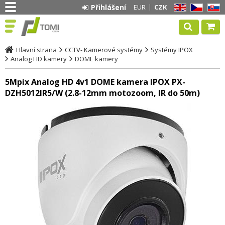
Přihlášení
EUR
CZK
EN
CZ
SK
Hlavní strana
CCTV- Kamerové systémy
Systémy IPOX
Analog HD kamery
DOME kamery
5Mpix Analog HD 4v1 DOME kamera IPOX PX-
DZH5012IR5/W (2.8-12mm motozoom, IR do 50m)