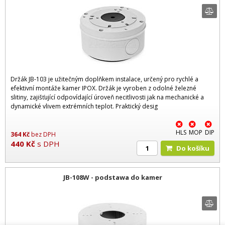
Držák JB-103 je užitečným doplňkem instalace, určený pro rychlé a
efektivní montáže kamer IPOX. Držák je vyroben z odolné železné
slitiny, zajišťující odpovídající úroveň necitlivosti jak na mechanické a
dynamické vlivem extrémních teplot. Praktický desig
HLS
MOP
DIP
364
Kč
bez DPH
440
Kč
s DPH
Do košíku
JB-108W - podstawa do kamer