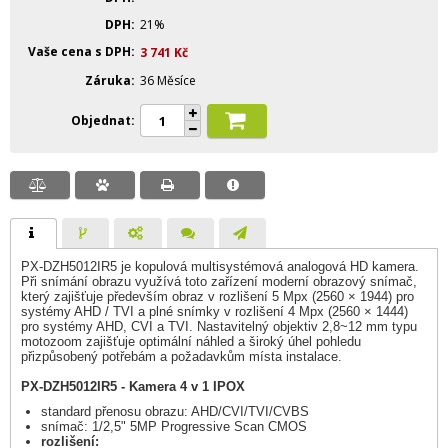
DPH
21%
Vaše cena s DPH
3 741
Kč
Záruka
36 Měsíce
Objednat
PX-DZH5012IR5 je kopulová multisystémová analogová HD kamera.
Při snímání obrazu využívá toto zařízení moderní obrazový snímač,
který zajišťuje především obraz v rozlišení 5 Mpx (2560 × 1944) pro
systémy AHD / TVI a plné snímky v rozlišení 4 Mpx (2560 × 1444)
pro systémy AHD, CVI a TVI. Nastavitelný objektiv 2,8~12 mm typu
motozoom zajišťuje optimální náhled a široký úhel pohledu
přizpůsobený potřebám a požadavkům místa instalace.
PX-DZH5012IR5 - Kamera 4 v 1 IPOX
standard přenosu obrazu: AHD/CVI/TVI/CVBS
snímač: 1/2,5" 5MP Progressive Scan CMOS
rozlišení: