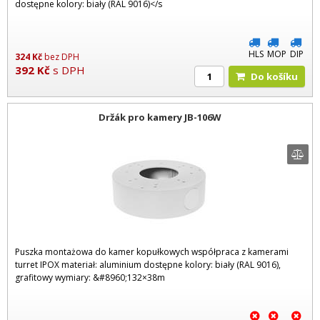
dostępne kolory: biały (RAL 9016)</s
HLS
MOP
DIP
324
Kč
bez DPH
392
Kč
s DPH
Do košíku
Držák pro kamery JB-106W
Puszka montażowa do kamer kopułkowych współpraca z kamerami
turret IPOX materiał: aluminium dostępne kolory: biały (RAL 9016),
grafitowy wymiary: &#8960;132×38m