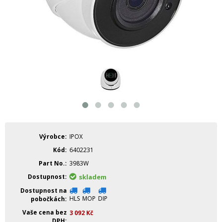
Výrobce
IPOX
Kód
6402231
Part No.
3983W
Dostupnost
skladem
Dostupnost na
HLS
MOP
DIP
pobočkách
Vaše cena bez
3 092
Kč
DPH