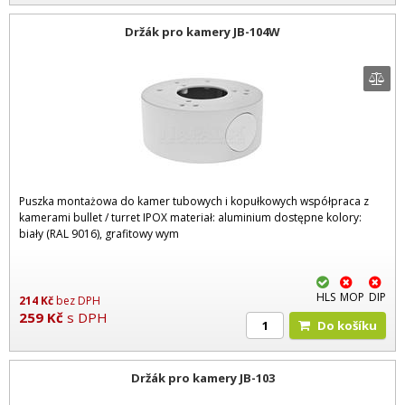
Držák pro kamery JB-104W
Puszka montażowa do kamer tubowych i kopułkowych współpraca z
kamerami bullet / turret IPOX materiał: aluminium dostępne kolory:
biały (RAL 9016), grafitowy wym
HLS
MOP
DIP
214
Kč
bez DPH
259
Kč
s DPH
Do košíku
Držák pro kamery JB-103