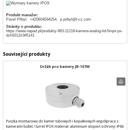
Produkt manažer:
Pavel Přibyl, +420604594254,
p.pribyl@t-cz.com
Stránky o produktu:
https://www.napad.pl/produkty-983-11218-kamera-analog-hd-5mpx-px-
dzh5012ir3#5141
Související produkty
Držák pro kamery JB-107W
Puszka montażowa do kamer tubowych i kopułkowych współpraca z
kamerami bullet / turret IPOX materiał: aluminium stopień ochrony: IP66