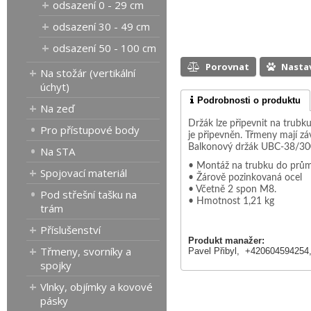
odsazení 0 - 29 cm
odsazení 30 - 49 cm
odsazení 50 - 100 cm
Porovnat
Nasta
Na stožár (vertikální
úchyt)
Podrobnosti o produktu
Na zeď
Držák lze připevnit na trubk
Pro přístupové body
je připevněn. Třmeny mají z
Balkonový držák UBC-38/300-
Na STA
• Montáž na trubku do pr
Spojovací materiál
• Žárově pozinkovaná ocel
• Včetně 2 spon M8.
Pod střešní tašku na
• Hmotnost 1,21 kg
trám
Příslušenství
Produkt manažer:
Třmeny, svorníky a
Pavel Přibyl, +42060459425
spojky
Vlnky, objímky a kovové
pásky