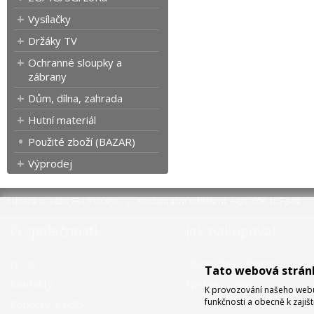
Vysílačky
Držáky TV
Ochranné sloupky a
zábrany
Dům, dílna, zahrada
Hutní materiál
Použité zboží (BAZAR)
Výprodej
Infolinka: +420 734 310 460
Reklamační oddělení: +420 606 167 349
O společnosti
Jak nakupovat
O nás
Obchodní podmínky
Tato webová strán
Kontakty
Správa cookies
K provozování našeho webu 
funkčnosti a obecně k zajiš
Pobočky a sídlo