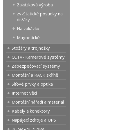
Zakázková výroba
zv-Statické posudky na
držáky
Na zakázku
Magnetické
Stožáry a trojnožky
CCTV- Kamerové systémy
Zabezpečovací systémy
Montážní a RACK skříně
Síťové prvky a optika
Internet věcí
Montážní nářadí a materiál
Kabely a konektory
Napájecí zdroje a UPS
2G/4G/5G/LoRa