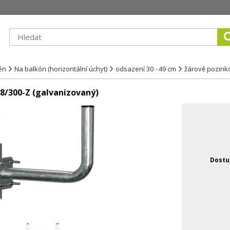
én
Na balkón (horizontální úchyt)
odsazení 30 - 49 cm
žárově pozin
8/300-Z (galvanizovaný)
Dostu