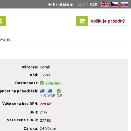
Přihlášení
EUR
CZK
EN
CZ
SK
Košík je prázdný
kováno
Výrobce
Corab
Kód
E8800
Dostupnost
skladem
pnost na pobočkách
HLS
MOP
DIP
Vaše cena bez DPH
229
Kč
DPH
21%
Vaše cena s DPH
277
Kč
Záruka
24 Měsíce