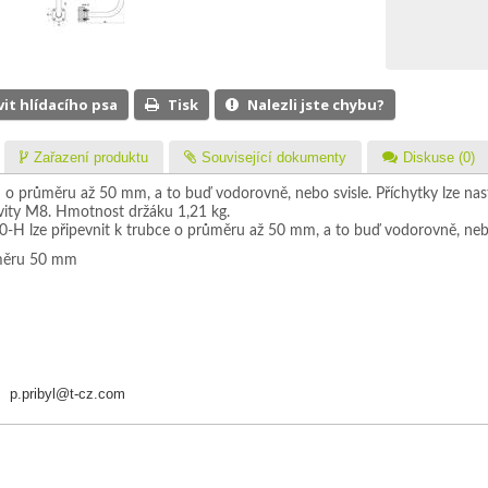
vit hlídacího psa
Tisk
Nalezli jste chybu?
Zařazení produktu
Související dokumenty
Diskuse (0)
u o průměru až 50 mm, a to buď vodorovně, nebo svisle. Příchytky lze nas
ávity M8. Hmotnost držáku 1,21 kg.
H lze připevnit k trubce o průměru až 50 mm, a to buď vodorovně, nebo
ůměru 50 mm
4,
p.pribyl@t-cz.com