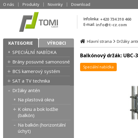
O nás
Produkty
Novinky
Download
Infolinka:
+420 734 310 460
E-mail:
info@t-cz.com
Hlavní strana
Držáky ant
KATEGORIE
VÝROBCI
SPECIÁLNÍ NABÍDKA
Balkónový držák: UBC-3
Brány posuvné samonosné
Speciální nabídka
BCS kamerový systém
SAT a TV technika
Držáky antén
Na plastová okna
K oknu a bok lodžie
(balkón)
Na balkón (horizontální
úchyt)