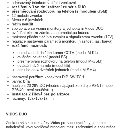
adresovaný interkom vnitřní i venkovní
rozšíření o 3 vnitřní zařízení ze série DUO
přesměrování rozhovoru na telefon (s modulem GSM)
12 melodií zvonku
Menu v 6 jazykách
režim nerušit
spolupráce se všemi monitory a jednotkami Vidos DUO
ovládání elektro zámku a automatickou bránou
možnost přidání tlačítka zvonku a signalizátora zvonku (12V)
regulace nastavení parametrů monitoru (hlasitost, jas, barva)
rozšířené možnosti:
obsluha do 4 dalších kamer CCTV (modul M-K4)
ovládání osvětlení (modul B5)
přesměrování rozhovoru na telefon (modul M-GSM)
ovládání dvěma relé (modul B5)
obsluha do 4 dveřních jednotek (modul M-SM4)
nastavení použitím konektoru DIP SWITCH
barva:
bílá
napájení 20-28V DC (vhodné nápájení ze zdroje P24/18 nebo
P26/40 - není součástí!!)
instalace 2 žilová bez polarizace
rozměry: 137x137x17mm
VIDOS DUO
Zcela nový vzhled značky Vidos pro videosystémy, jsou bez
polarizační, dvouvodičové propojení mezi zařízeními a spolupráce