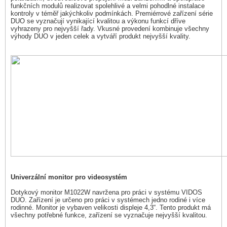
funkčních modulů realizovat spolehlivé a velmi pohodlné instalace
kontroly v téměř jakýchkoliv podmínkách. Premiérrové zařízení série
DUO se vyznačují vynikající kvalitou a výkonu funkcí dříve
vyhrazeny pro nejvyšší řady. Vkusné provedení kombinuje všechny
výhody DUO v jeden celek a vytváří produkt nejvyšší kvality.
Univerzální monitor pro videosystém
Dotykový monitor M1022W navržena pro práci v systému VIDOS
DUO. Zařízení je určeno pro práci v systémech jedno rodiné i více
rodinné. Monitor je vybaven velikosti displeje 4,3“. Tento produkt má
všechny potřebné funkce, zařízení se vyznačuje nejvyšší kvalitou.