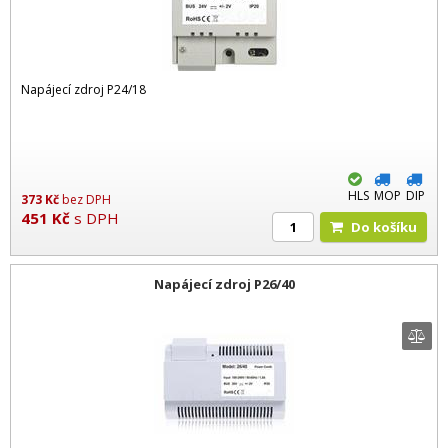
Napájecí zdroj P24/18
HLS
MOP
DIP
373
Kč
bez DPH
451
Kč
s DPH
Do košíku
Napájecí zdroj P26/40