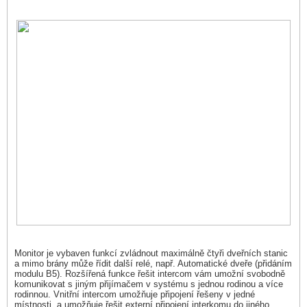
Monitor je vybaven funkcí zvládnout maximálně čtyři dveřních stanic
a mimo brány může řídit další relé, např. Automatické dveře (přidáním
modulu B5). Rozšířená funkce řešit intercom vám umožní svobodně
komunikovat s jiným přijímačem v systému s jednou rodinou a více
rodinnou. Vnitřní intercom umožňuje připojení řešeny v jedné
místnosti, a umožňuje řešit externí připojení interkomu do jiného