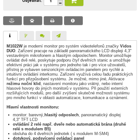
Objednat
M1022W
je moderní monitor pro systém videotelefonů značky
Vidos
DUO
. Zařízení pracuje na základě panoramatického LCD displeji 4,3"
vestavěným mikrofonem a hlasitým odposlechem. Monitor umožňuje
ovládat dvě relé, poskytuje podporu čtyř dveřních stanic a umožňuje
efektivní práci jak v systému pro jednoho tak i pro více užovatelů,
přístroj je vybaven senzorickým ovládacím panelem pro rychlé a
intuitivní ovládání interkomu. Zařízení využívá celou řadu praktických
funkcí pro přizpůsobení systému. Je možné, mimo jiné, Aktivace
režimu noční klid
, nastavení monitoru jako vrátný, nebo interní
hlasové hovory do jiných monitorů v systému. Při použití externích
rozšiřujících modulů, pro další zvýšení skutečné možnosti systému
pro mnoho funkcí v oblasti automatizace, komunikace a oznámení.
Hlavní vlastnosti monitoru:
monitor: barevný,
hlasitý odposlech
, panoramatický displej
4,3'' TFT LCD
ovládání 2 relé např. dveře nebo automatická brána (druhé
relé s modulem B5)
obsluha do 4 dveřních jednotek ( s modulem M-SM4)
dotykový, podsvícený ovládací panel