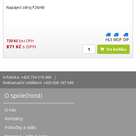
Napájecí zdroj P26/40
HLS
MOP
DIP
720
Kč
bez DPH
871
Kč
s DPH
Do košíku
Infolinka: +420 734 310 460
Reklamační oddělení: +420 606 167 349
O společnosti
O nás
Kontakty
Pobočky a sídlo