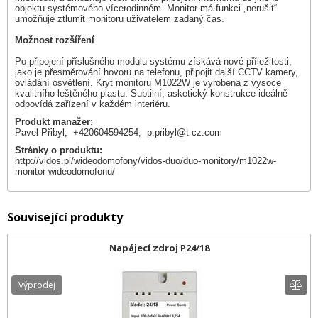
objektu systémového vícerodinném. Monitor má funkci „nerušit“
umožňuje ztlumit monitoru uživatelem zadaný čas.
Možnost rozšíření
Po připojení příslušného modulu systému získává nové příležitosti,
jako je přesměrování hovoru na telefonu, připojit další CCTV kamery,
ovládání osvětlení. Kryt monitoru M1022W je vyrobena z vysoce
kvalitního leštěného plastu. Subtilní, asketický konstrukce ideálně
odpovídá zařízení v každém interiéru.
Produkt manažer:
Pavel Přibyl, +420604594254,
p.pribyl@t-cz.com
Stránky o produktu:
http://vidos.pl/wideodomofony/vidos-duo/duo-monitory/m1022w-
monitor-wideodomofonu/
Související produkty
Napájecí zdroj P24/18
Výprodej