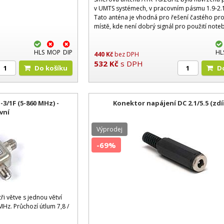
v UMTS systémech, v pracovním pásmu 1.9-2.
Tato anténa je vhodná pro řešení častého pr
místě, kde není dobrý signál pro použití note
UMTS kartou nebo UMTS mobilu. Problém nest
HLS
MOP
DIP
HL
440
Kč
bez DPH
532
Kč
s DPH
Do košíku
3/1F (5-860 MHz) -
Konektor napájení DC 2.1/5.5 (zdí
vní
Výprodej
-69%
ři větve s jednou větví
MHz. Průchozí útlum 7,8 /