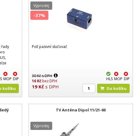
Výprodej
-37%
y řady
PoE pasivní slučovač
pro
SUS,
elze
ani Belden
30
Kč
s DPH
S
MOP
DIP
HLS
MOP
DIP
16
Kč
bez DPH
19
Kč
s DPH
Do košíku
Do košíku
 šedý
TV Anténa Dipol 11/21-60
Výprodej