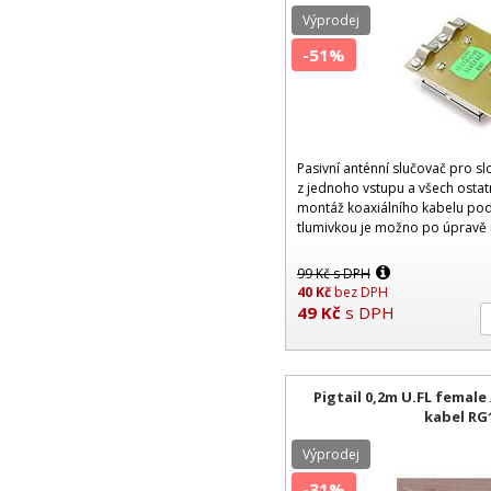
Výprodej
-51%
Pasivní anténní slučovač pro s
z jednoho vstupu a všech ostat
montáž koaxiálního kabelu pod
tlumivkou je možno po úpravě m
zajistit propustnost pro napáje
99
Kč
s DPH
40
Kč
bez DPH
49
Kč
s DPH
Pigtail 0,2m U.FL femal
kabel RG
Výprodej
-31%