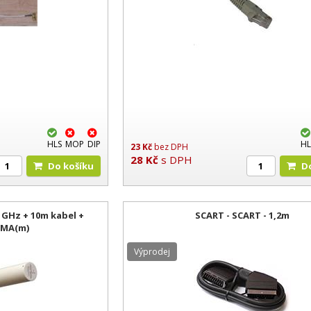
HLS
MOP
DIP
HL
23
Kč
bez DPH
28
Kč
s DPH
Do košíku
GHz + 10m kabel +
SCART - SCART - 1,2m
SMA(m)
Výprodej