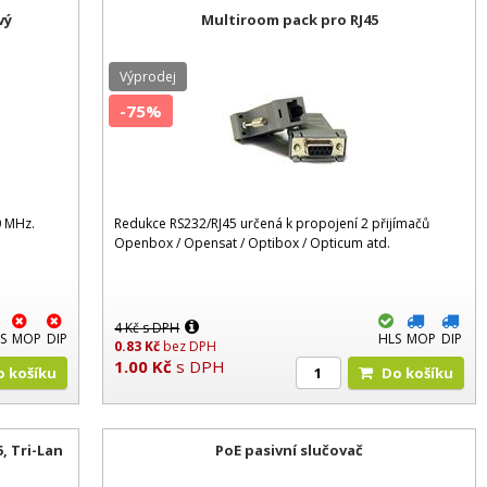
vý
Multiroom pack pro RJ45
Výprodej
-75%
0 MHz.
Redukce RS232/RJ45 určená k propojení 2 přijímačů
Openbox / Opensat / Optibox / Opticum atd.
4
Kč
s DPH
S
MOP
DIP
HLS
MOP
DIP
0.83
Kč
bez DPH
1.00
Kč
s DPH
Do košíku
Do košíku
, Tri-Lan
PoE pasivní slučovač