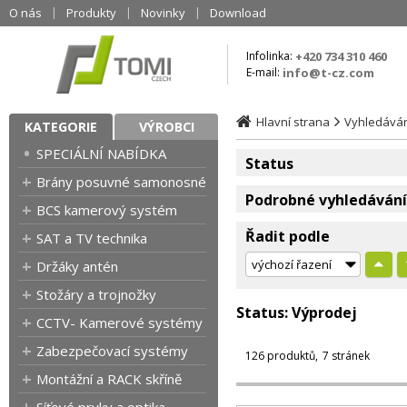
O nás
Produkty
Novinky
Download
Infolinka:
+420 734 310 460
E-mail:
info@t-cz.com
Hlavní strana
Vyhledává
KATEGORIE
VÝROBCI
SPECIÁLNÍ NABÍDKA
Status
Brány posuvné samonosné
Podrobné vyhledávání
BCS kamerový systém
Řadit podle
SAT a TV technika
Držáky antén
Stožáry a trojnožky
Status:
Výprodej
CCTV- Kamerové systémy
Zabezpečovací systémy
126 produktů
7 stránek
Montážní a RACK skříně