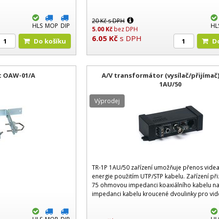
20
Kč
s DPH
HLS
MOP
DIP
HL
5.00
Kč
bez DPH
6.05
Kč
s DPH
Do košíku
t OAW-01/A
A/V transformátor (vysílač/přijímač
1AU/50
Výprodej
TR-1P 1AU/50 zařízení umožňuje přenos videa
energie použitím UTP/STP kabelu. Zařízení př
75 ohmovou impedanci koaxiálního kabelu n
impedanci kabelu kroucené dvoulinky pro vide
To zaručuje přenos video signálu až do 400 m