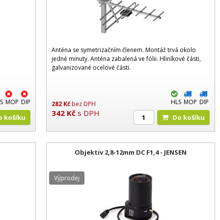
Anténa se symetrizačním členem. Montáž trvá okolo
jedné minuty. Anténa zabalená ve fólii. Hliníkové části,
galvanizované ocelové části.
S
MOP
DIP
HLS
MOP
DIP
282
Kč
bez DPH
342
Kč
s DPH
Do košíku
Do košíku
Objektiv 2,8-12mm DC F1,4 - JENSEN
Výprodej