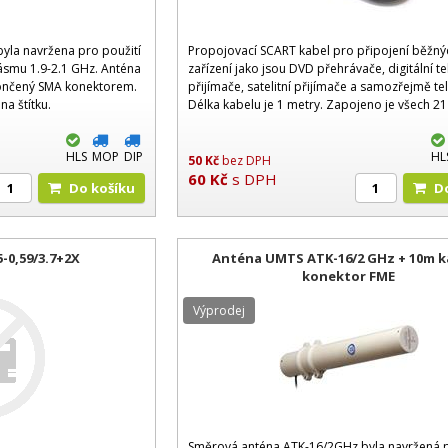
yla navržena pro použití
Propojovací SCART kabel pro připojení běžný
ásmu 1.9-2.1 GHz. Anténa
zařízení jako jsou DVD přehrávače, digitální te
ončený SMA konektorem.
přijímače, satelitní přijímače a samozřejmě tel
na štítku.
Délka kabelu je 1 metry. Zapojeno je všech 21
HLS
MOP
DIP
HL
50
Kč
bez DPH
60
Kč
s DPH
Do košíku
-0,59/3.7+2X
Anténa UMTS ATK-16/2 GHz + 10m k
konektor FME
Výprodej
Směrová anténa ATK-16/2GHz byla navržená p