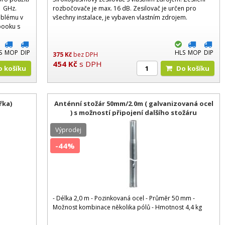
1 GHz.
rozbočovače je max. 16 dB. Zesilovač je určen pro
oblému v
všechny instalace, je vybaven vlastním zdrojem.
booku s
abilní
S
MOP
DIP
HLS
MOP
DIP
375
Kč
bez DPH
454
Kč
s DPH
Do košíku
Do košíku
řka)
Anténní stožár 50mm/2.0m ( galvanizovaná ocel
) s možností připojení dalšího stožáru
Výprodej
-44%
- Délka 2,0 m - Pozinkovaná ocel - Průměr 50 mm -
Možnost kombinace několika pólů - Hmotnost 4,4 kg