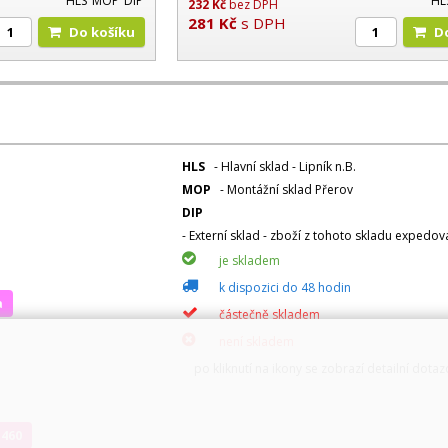
HLS
MOP
DIP
HL
232
Kč
bez DPH
281
Kč
s DPH
Do košíku
HLS
- Hlavní sklad - Lipník n.B.
MOP
- Montážní sklad Přerov
DIP
- Externí sklad - zboží z tohoto skladu expedo
je skladem
k dispozici do 48 hodin
a
částečně skladem
není skladem
po kliknutí na ikony se zobrazí detailní dota
 460