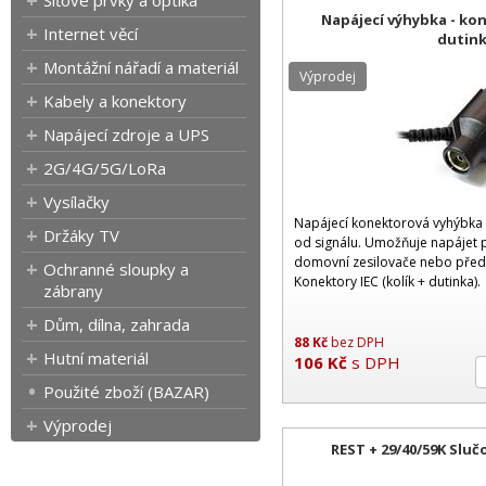
Síťové prvky a optika
Napájecí výhybka - kon
Internet věcí
dutink
Montážní nářadí a materiál
Výprodej
Kabely a konektory
Napájecí zdroje a UPS
2G/4G/5G/LoRa
Vysílačky
Napájecí konektorová vyhýbka s
Držáky TV
od signálu. Umožňuje napájet 
domovní zesilovače nebo předz
Ochranné sloupky a
Konektory IEC (kolík + dutinka).
zábrany
Dům, dílna, zahrada
88
Kč
bez DPH
Hutní materiál
106
Kč
s DPH
Použité zboží (BAZAR)
Výprodej
REST + 29/40/59K Sluč