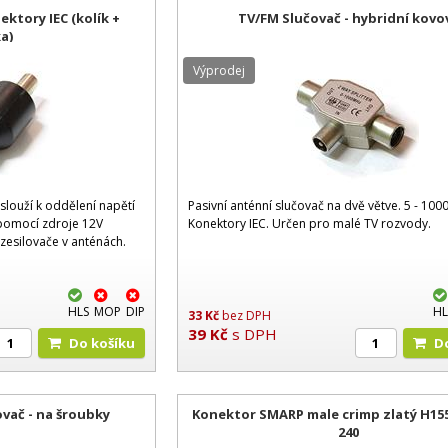
ektory IEC (kolík +
TV/FM Slučovač - hybridní kovo
a)
Výprodej
louží k oddělení napětí
Pasivní anténní slučovač na dvě větve. 5 - 100
pomocí zdroje 12V
Konektory IEC. Určen pro malé TV rozvody.
esilovače v anténách.
HLS
MOP
DIP
HL
33
Kč
bez DPH
39
Kč
s DPH
Do košíku
ovač - na šroubky
Konektor SMARP male crimp zlatý H155
240