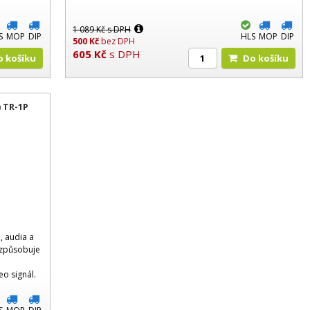
1 089
Kč
s DPH
S
MOP
DIP
HLS
MOP
DIP
500
Kč
bez DPH
605
Kč
s DPH
Do košíku
Do košíku
) TR-1P
, audia a
izpůsobuje
a
o signál.
etrů.