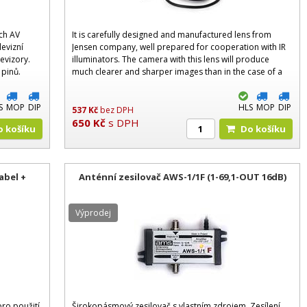
ch AV
It is carefully designed and manufactured lens from
levizní
Jensen company, well prepared for cooperation with IR
evizory.
illuminators. The camera with this lens will produce
 pinů.
much clearer and sharper images than in the case of a
standard lens not dedicated for IR lightin
S
MOP
DIP
HLS
MOP
DIP
537
Kč
bez DPH
650
Kč
s DPH
Do košíku
Do košíku
abel +
Anténní zesilovač AWS-1/1F (1-69,1-OUT 16dB)
Výprodej
ro použití
Širokopásmový zesilovač s vlastním zdrojem. Zesílení