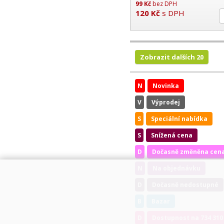
99
Kč
bez DPH
120
Kč
s DPH
Zobrazit dalších 20
N
Novinka
V
Výprodej
S
Speciální nabídka
S
Snížená cena
D
Dočasně změněna cen
N
Na objednávku
D
Dočasně nedostupné
B
Bazar
D
Dostupnost na 734 310