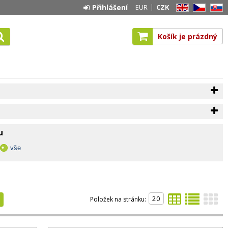
Přihlášení
EUR
CZK
EN
CZ
SK
Košík je prázdný
u
vše
Položek na stránku: