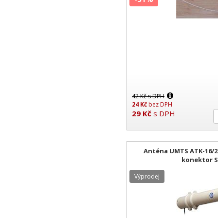
42
Kč
s DPH
24
Kč
bez DPH
29
Kč
s DPH
Anténa UMTS ATK-16/2 
konektor 
Výprodej