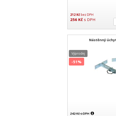
212
Kč
bez DPH
256
Kč
s DPH
Nástěnný úchy
Výprodej
-51%
242
Kč
s DPH