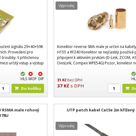
Výprodej
loučení signálu 29+40+59K
Konektor reverse SMA male je určen na kabel
ních. Provedení pro
H155 a RF240 Konektor se nejčastěji používá 
 šroubky. S přiloženou
připojení k aktivním prvkům (D-Link, ZCOM, A
ezi určitý vstup a výstup
OvisLink, Compex WPE54G) Pozor, konektor n
ní anténní
připojit na kabely Bedlen H125, LX 195, C195 
H1000
HLS
MOP
DIP
HL
31
Kč
bez DPH
37
Kč
s DPH
Do košíku
e / RSMA male rohový
UTP patch kabel Cat5e 2m křížený
178U
Výprodej