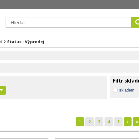
ní
Status - Výprodej
Filtr sklad
skladem
1
2
3
4
5