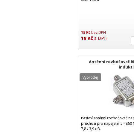
15
Kč
bez DPH
18
Kč
s DPH
Anténní rozbočovač RI-
indukti
Výprodej
Pasivní anténní rozbočovač na t
průchozí pro napájení. 5 - 860 
7,8 / 3,9 dB.