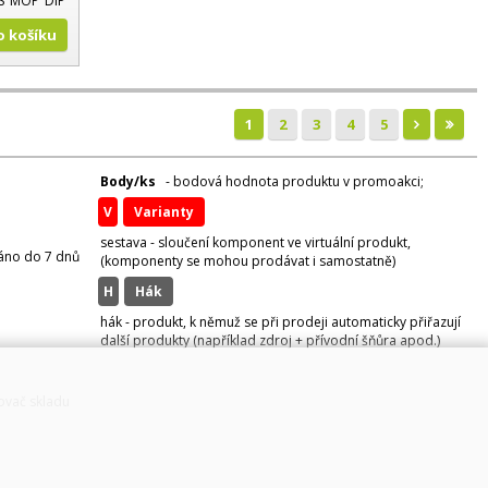
S
MOP
DIP
Do košíku
1
2
3
4
5
Body/ks
- bodová hodnota produktu v promoakci;
v
varianty
sestava - sloučení komponent ve virtuální produkt,
váno do 7 dnů
(komponenty se mohou prodávat i samostatně)
H
hák
hák - produkt, k němuž se při prodeji automaticky přiřazují
další produkty (například zdroj + přívodní šňůra apod.)
zovač skladu