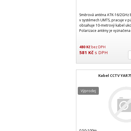
Směrová anténa ATK-16/2GHz b
v systémech UMTS, pracuje v p
obsahuje 10-metrový kabel uk
Polarizace antény je vyznačena 
480
Kč
bez DPH
581
Kč
s DPH
Kabel CCTV YAR75
Výprodej
0.50-100m