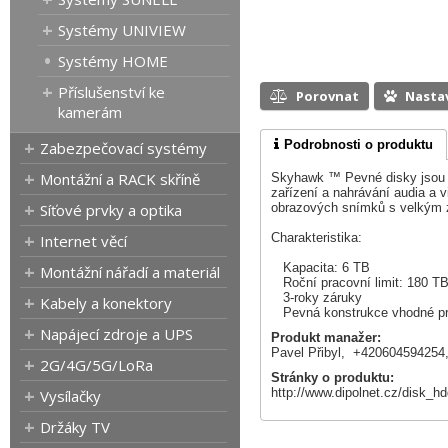
Systémy UNIVIEW
Systémy HOME
Příslušenství ke
Porovnat
Nasta
kamerám
Podrobnosti o produktu
Zabezpečovací systémy
Montážní a RACK skříně
Skyhawk ™ Pevné disky jsou u
zařízení a nahrávání audia a
Síťové prvky a optika
obrazových snímků s velkým z
Charakteristika:
Internet věcí
Kapacita: 6 TB
Montážní nářadí a materiál
Roční pracovní limit: 180 T
3-roky záruky
Kabely a konektory
Pevná konstrukce vhodné pro
Napájecí zdroje a UPS
Produkt manažer:
Pavel Přibyl, +42060459425
2G/4G/5G/LoRa
Stránky o produktu:
http://www.dipolnet.cz/disk
Vysílačky
Držáky TV