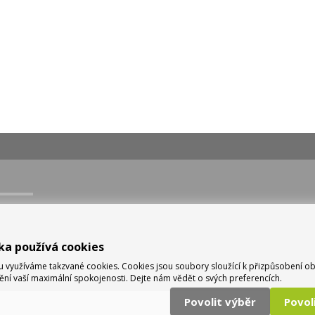
ka používá cookies
využíváme takzvané cookies. Cookies jsou soubory sloužící k přizpůsobení o
tění vaší maximální spokojenosti. Dejte nám vědět o svých preferencích.
Povolit výběr
Povo