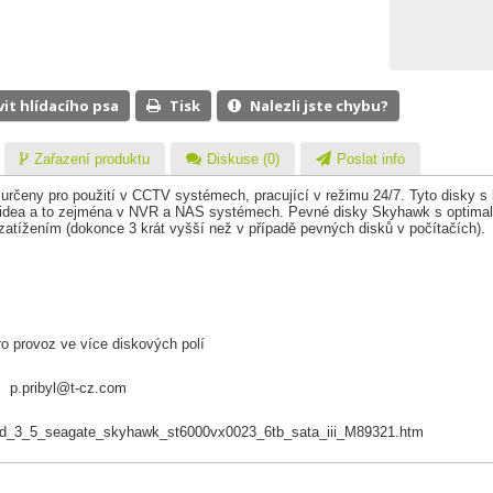
vit hlídacího psa
Tisk
Nalezli jste chybu?
Zařazení produktu
Diskuse (0)
Poslat info
rčeny pro použití v CCTV systémech, pracující v režimu 24/7. Tyto disky s
 videa a to zejména v NVR a NAS systémech. Pevné disky Skyhawk s optimali
atížením (dokonce 3 krát vyšší než v případě pevných disků v počítačích).
B
 provoz ve více diskových polí
4,
p.pribyl@t-cz.com
_hdd_3_5_seagate_skyhawk_st6000vx0023_6tb_sata_iii_M89321.htm