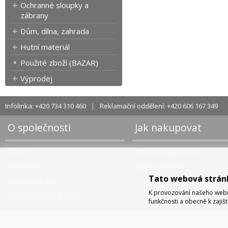
Ochranné sloupky a
zábrany
Dům, dílna, zahrada
Hutní materiál
Použité zboží (BAZAR)
Výprodej
Infolinka: +420 734 310 460
Reklamační oddělení: +420 606 167 349
O společnosti
Jak nakupovat
O nás
Obchodní podmínky
Kontakty
Správa cookies
Tato webová strán
Pobočky a sídlo
K provozování našeho webu 
Doprava - info a ceny
funkčnosti a obecně k zajiš