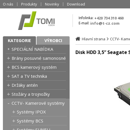
O nás
Produkty
Novinky
Download
Infolinka:
+420 734 310 460
E-mail:
info@t-cz.com
Hlavní strana
CCTV- Kam
KATEGORIE
VÝROBCI
SPECIÁLNÍ NABÍDKA
Disk HDD 3,5” Seagate
Brány posuvné samonosné
BCS kamerový systém
SAT a TV technika
Držáky antén
Stožáry a trojnožky
CCTV- Kamerové systémy
Systémy IPOX
Systémy BCS
Systémy SUNELL