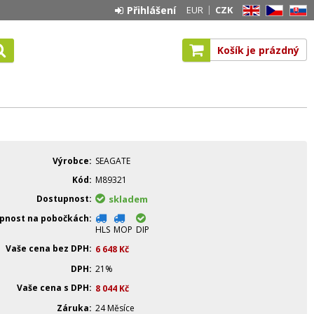
Přihlášení
EUR
CZK
EN
CZ
SK
Košík je prázdný
Výrobce
SEAGATE
Kód
M89321
Dostupnost
skladem
pnost na pobočkách
HLS
MOP
DIP
Vaše cena bez DPH
6 648
Kč
DPH
21%
Vaše cena s DPH
8 044
Kč
Záruka
24 Měsíce