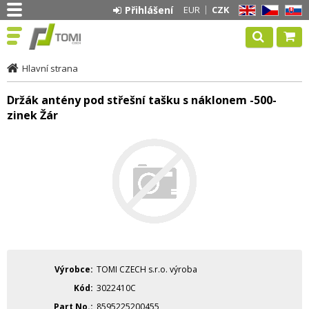
Přihlášení
EUR
CZK
EN
CZ
SK
Hlavní strana
Držák antény pod střešní tašku s náklonem -500-
zinek Žár
Výrobce
TOMI CZECH s.r.o. výroba
Kód
3022410C
Part No.
8595225200455