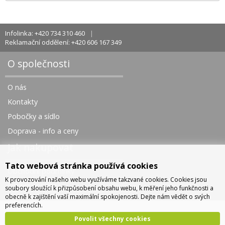
Infolinka: +420 734 310 460
Reklamační oddělení: +420 606 167 349
O společnosti
O nás
Kontakty
Pobočky a sídlo
Doprava - info a ceny
Jak nakupovat
Tato webová stránka používá cookies
Obchodní podmínky
K provozování našeho webu využíváme takzvané cookies. Cookies jsou
Správa cookies
soubory sloužící k přizpůsobení obsahu webu, k měření jeho funkčnosti a
obecně k zajištění vaší maximální spokojenosti. Dejte nám vědět o svých
preferencích.
Povolit všechny cookies