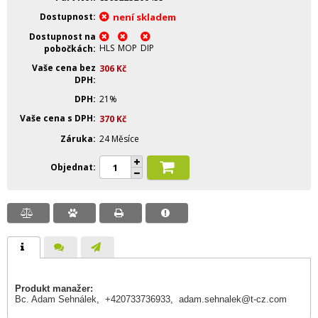
Dostupnost
není skladem
Dostupnost na
HLS
MOP
DIP
pobočkách
Vaše cena bez
306
Kč
DPH
DPH
21%
Vaše cena s DPH
370
Kč
Záruka
24 Měsíce
Objednat
Produkt manažer:
Bc. Adam Sehnálek, +420733736933,
adam.sehnalek@t-cz.com