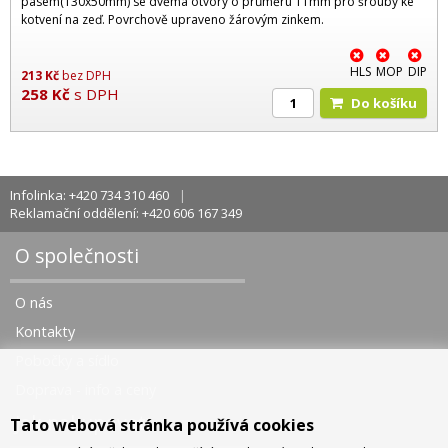
pásem(130x50mm) se dvěma otvory o průměru 11mm pro šrouby ke
kotvení na zeď. Povrchově upraveno žárovým zinkem.
HLS
MOP
DIP
213
Kč
bez DPH
258
Kč
s DPH
Do košíku
Infolinka: +420 734 310 460
Reklamační oddělení: +420 606 167 349
O společnosti
O nás
Kontakty
Pobočky a sídlo
Doprava - info a ceny
Jak nakupovat
Tato webová stránka používá cookies