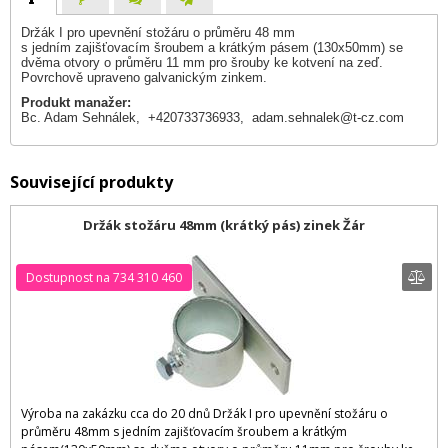
Držák I pro upevnění stožáru o průměru 48 mm
s jedním zajišťovacím šroubem a krátkým pásem (130x50mm) se
dvěma otvory o průměru 11 mm pro šrouby ke kotvení na zeď.
Povrchově upraveno galvanickým zinkem.
Produkt manažer:
Bc. Adam Sehnálek, +420733736933,
adam.sehnalek@t-cz.com
Související produkty
Držák stožáru 48mm (krátký pás) zinek Žár
Dostupnost na 734 310 460
Výroba na zakázku cca do 20 dnů Držák I pro upevnění stožáru o
průměru 48mm s jedním zajišťovacím šroubem a krátkým