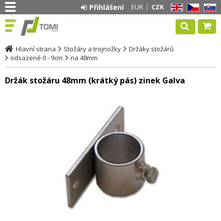
Přihlášení
EUR
CZK
EN
CZ
SK
Hlavní strana
Stožáry a trojnožky
Držáky stožárů
odsazené 0 - 9cm
na 48mm
Držák stožáru 48mm (krátký pás) zinek Galva