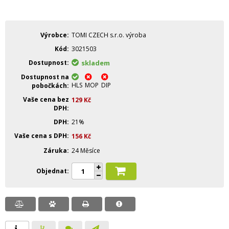
Výrobce
TOMI CZECH s.r.o. výroba
Kód
3021503
Dostupnost
skladem
Dostupnost na
HLS
MOP
DIP
pobočkách
Vaše cena bez
129
Kč
DPH
DPH
21%
Vaše cena s DPH
156
Kč
Záruka
24 Měsíce
Objednat