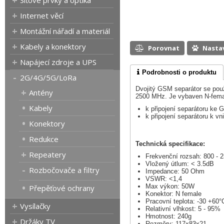
Síťové prvky a optika
Internet věcí
Montážní nářadí a materiál
Kabely a konektory
Porovnat
Nasta
Napájecí zdroje a UPS
Podrobnosti o produktu
2G/4G/5G/LoRa
Dvojitý GSM separátor se pou
Antény
2500 MHz. Je vybaven N-fema
Kabely
k připojení separátoru ke
k připojení separátoru k 
Konektory
Redukce
Technická specifikace:
Repeatery
Frekvenční rozsah: 800 -
Vložený útlum: < 3.5dB
Rozbočovače a filtry
Impedance: 50 Ohm
VSWR: <1,4
Max výkon: 50W
Přepěťové ochrany
Konektor: N female
Pracovní teplota: -30 +60°
Vysílačky
Relativní vlhkost: 5 - 95%
Hmotnost: 240g
Držáky TV
Rozměry: 117x83x21