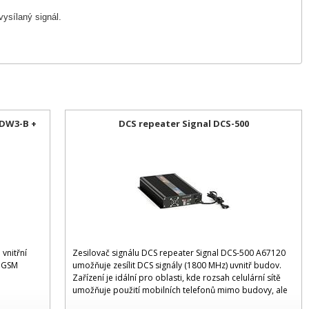
vysílaný signál.
DW3-B +
DCS repeater Signal DCS-500
vnitřní
Zesilovač signálu DCS repeater Signal DCS-500 A67120
k GSM
umožňuje zesílit DCS signály (1800 MHz) uvnitř budov.
Zařízení je idální pro oblasti, kde rozsah celulární sítě
umožňuje použití mobilních telefonů mimo budovy, ale
je nezbytný pro vnitřní fungování.