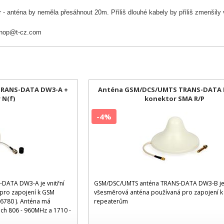
 - anténa by neměla přesáhnout 20m. Příliš dlouhé kabely by příliš zmenšily 
nop@t-cz.com
RANS-DATA DW3-A +
Anténa GSM/DCS/UMTS TRANS-DATA 
 N(f)
konektor SMA R/P
-4%
DATA DW3-A je vnitřní
GSM/DSC/UMTS anténa TRANS-DATA DW3-B je 
pro zapojení k GSM
všesměrová anténa používaná pro zapojení 
6780 ). Anténa má
repeaterům
ech 806 - 960MHz a 1710 -
á pro GSM, DCS a UMTS