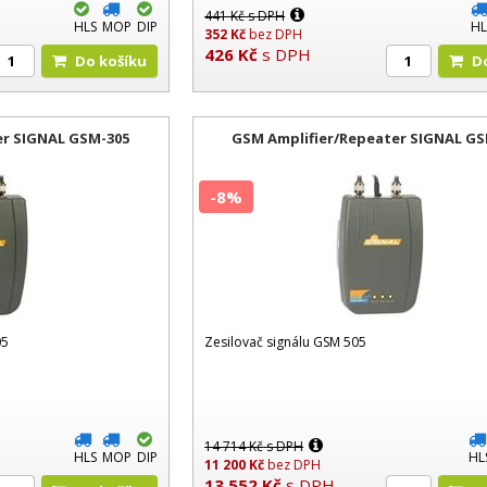
441
Kč
s DPH
HLS
MOP
DIP
HL
352
Kč
bez DPH
426
Kč
s DPH
Do košíku
er SIGNAL GSM-305
GSM Amplifier/Repeater SIGNAL GS
-8%
05
Zesilovač signálu GSM 505
14 714
Kč
s DPH
HLS
MOP
DIP
HL
11 200
Kč
bez DPH
13 552
Kč
s DPH