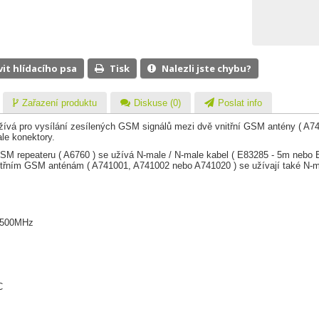
vit hlídacího psa
Tisk
Nalezli jste chybu?
Zařazení produktu
Diskuse (0)
Poslat info
žívá pro vysílání zesílených GSM signálů mezi dvě vnitřní GSM antény ( A7
le konektory.
 GSM repeateru ( A6760 ) se užívá N-male / N-male kabel ( E83285 - 5m nebo
vnitřním GSM anténám ( A741001, A741002 nebo A741020 ) se užívají také N-m
 2500MHz
C