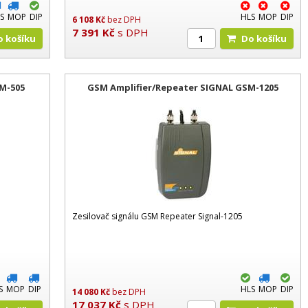
S
MOP
DIP
HLS
MOP
DIP
6 108
Kč
bez DPH
7 391
Kč
s DPH
Do košíku
Do košíku
M-505
GSM Amplifier/Repeater SIGNAL GSM-1205
Zesilovač signálu GSM Repeater Signal-1205
S
MOP
DIP
HLS
MOP
DIP
14 080
Kč
bez DPH
17 037
Kč
s DPH