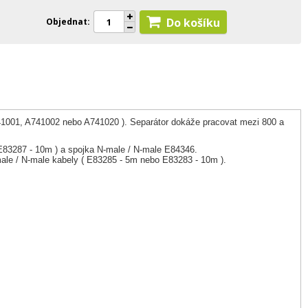
Do košíku
Objednat
41001, A741002 nebo A741020 ). Separátor dokáže pracovat mezi 800 a
 E83287 - 10m ) a spojka N-male / N-male E84346.
ale / N-male kabely ( E83285 - 5m nebo E83283 - 10m ).