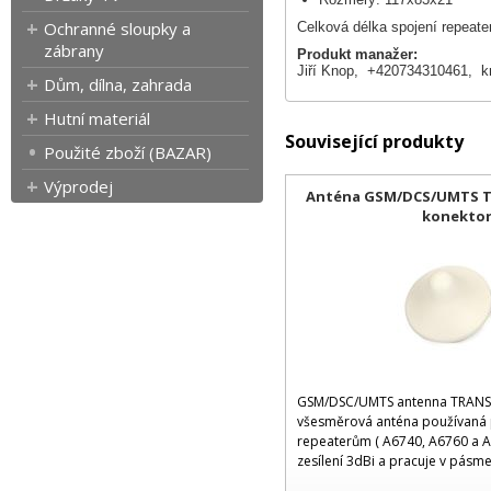
Ochranné sloupky a
Celková délka spojení repeater
zábrany
Produkt manažer:
Jiří Knop, +420734310461,
k
Dům, dílna, zahrada
Hutní materiál
Související produkty
Použité zboží (BAZAR)
Výprodej
Anténa GSM/DCS/UMTS T
konektor
GSM/DSC/UMTS antenna TRANS-
všesměrová anténa používaná 
repeaterům ( A6740, A6760 a A
zesílení 3dBi a pracuje v pásm
2500MHz a díky tomu je vhodn