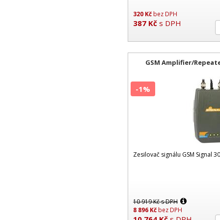
aplika
320
Kč
bez DPH
387
Kč
s DPH
GSM Amplifier/Repeat
-1%
Zesilovač signálu GSM Signal 3
10 919
Kč
s DPH
8 896
Kč
bez DPH
10 764
Kč
s DPH