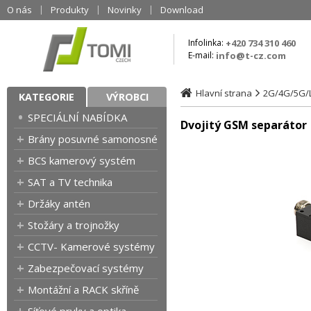
O nás
Produkty
Novinky
Download
Infolinka:
+420 734 310 460
E-mail:
info@t-cz.com
Hlavní strana
2G/4G/5G/
KATEGORIE
VÝROBCI
SPECIÁLNÍ NABÍDKA
Dvojitý GSM separátor
Brány posuvné samonosné
BCS kamerový systém
SAT a TV technika
Držáky antén
Stožáry a trojnožky
CCTV- Kamerové systémy
Zabezpečovací systémy
Montážní a RACK skříně