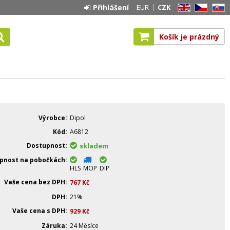
Přihlášení
EUR
CZK
EN
CZ
SK
Košík je prázdný
Výrobce
Dipol
Kód
A6812
Dostupnost
skladem
pnost na pobočkách
HLS
MOP
DIP
Vaše cena bez DPH
767
Kč
DPH
21%
Vaše cena s DPH
929
Kč
Záruka
24 Měsíce