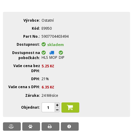
Výrobce
Ostatní
Kód
E9950
Part No.
5907704403494
Dostupnost
skladem
Dostupnost na
HLS
MOP
DIP
pobočkách
Vaše cena bez
5.25
Kč
DPH
DPH
21%
Vaše cena s DPH
6.35
Kč
Záruka
24 Měsíce
Objednat