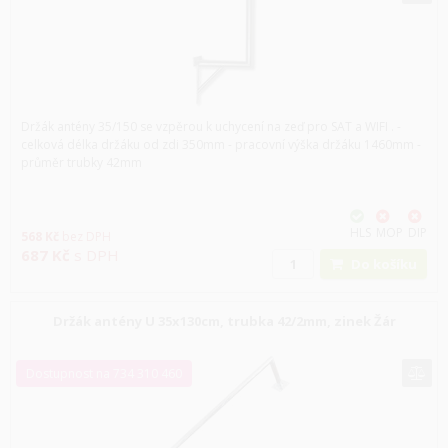
Držák antény 35/150 se vzpěrou k uchycení na zeď pro SAT a WIFI . -
celková délka držáku od zdi 350mm - pracovní výška držáku 1460mm -
průměr trubky 42mm
HLS
MOP
DIP
568
Kč
bez DPH
687
Kč
s DPH
Do košíku
Držák antény U 35x130cm, trubka 42/2mm, zinek Žár
Dostupnost na 734 310 460