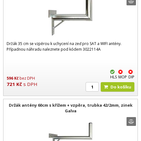
Držák 35 cm se vzpěrou k uchycení na zeď pro SAT a WIFI antény.
Případnou náhradu naleznete pod kódem 3022114A
HLS
MOP
DIP
596
Kč
bez DPH
721
Kč
s DPH
Do košíku
Držák antény 60cm s křížem + vzpěra, trubka 42/2mm, zinek
Galva