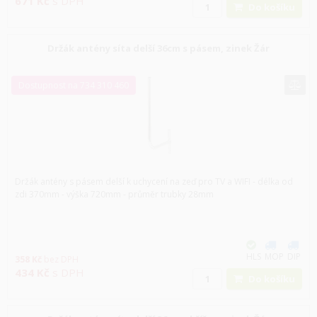
671
Kč
s DPH
Do košíku
Držák antény síta delší 36cm s pásem, zinek Žár
Dostupnost na 734 310 460
Držák antény s pásem delší k uchycení na zeď pro TV a WIFI - délka od
zdi 370mm - výška 720mm - průměr trubky 28mm
HLS
MOP
DIP
358
Kč
bez DPH
434
Kč
s DPH
Do košíku