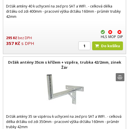
Držák antény 40 k uchycení na zeď pro SAT a WIFI . - celková délka
držáku od zdi 400mm - pracovní výška držáku 160mm - průměr trubky
42mm
HLS
MOP
DIP
295
Kč
bez DPH
357
Kč
s DPH
Do košíku
Držák antény 35cm s křížem + vzpěra, trubka 42/2mm, zinek
Žár
Držák antény 35 se vzpěrou k uchycení na zeď pro SAT a WIFI . - celková
délka držáku od zdi 350mm - pracovní výška držáku 160mm - průměr
trubky 42mm