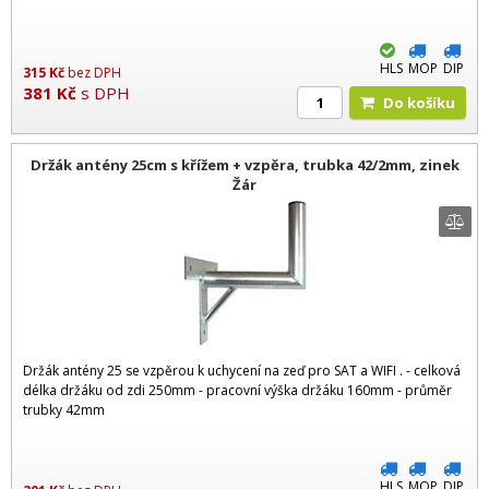
HLS
MOP
DIP
315
Kč
bez DPH
381
Kč
s DPH
Do košíku
Držák antény 25cm s křížem + vzpěra, trubka 42/2mm, zinek
Žár
Držák antény 25 se vzpěrou k uchycení na zeď pro SAT a WIFI . - celková
délka držáku od zdi 250mm - pracovní výška držáku 160mm - průměr
trubky 42mm
HLS
MOP
DIP