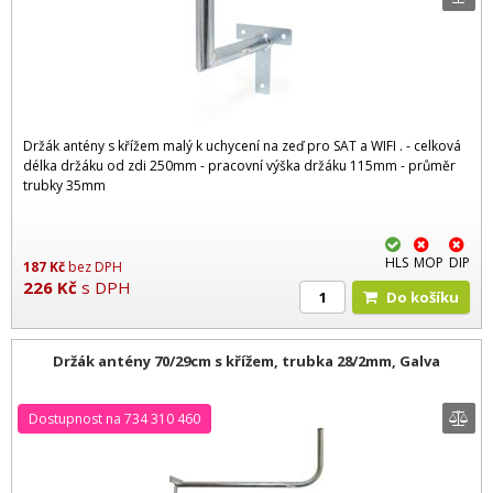
Držák antény s křížem malý k uchycení na zeď pro SAT a WIFI . - celková
délka držáku od zdi 250mm - pracovní výška držáku 115mm - průměr
trubky 35mm
HLS
MOP
DIP
187
Kč
bez DPH
226
Kč
s DPH
Do košíku
Držák antény 70/29cm s křížem, trubka 28/2mm, Galva
Dostupnost na 734 310 460