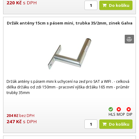
220
Kč
s DPH
Do košíku
Držák antény 15cm s pásem mini, trubka 35/2mm, zinek Galva
Držák antény s pásem mini k uchycení na zeď pro SAT a WIFI . - celková
délka držáku od zdi 150mm - pracovní výška držáku 165 mm - průměr
trubky 35mm
HLS
MOP
DIP
204
Kč
bez DPH
247
Kč
s DPH
Do košíku