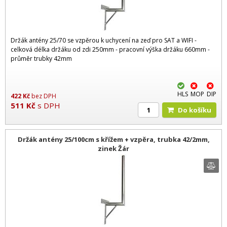
Držák antény 25/70 se vzpěrou k uchycení na zeď pro SAT a WIFI -
celková délka držáku od zdi 250mm - pracovní výška držáku 660mm -
průměr trubky 42mm
HLS
MOP
DIP
422
Kč
bez DPH
511
Kč
s DPH
Do košíku
Držák antény 25/100cm s křížem + vzpěra, trubka 42/2mm,
zinek Žár