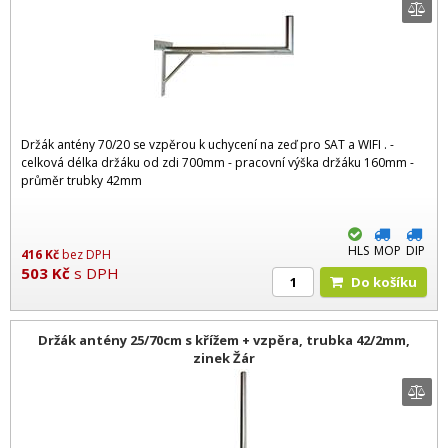
Držák antény 70/20 se vzpěrou k uchycení na zeď pro SAT a WIFI . -
celková délka držáku od zdi 700mm - pracovní výška držáku 160mm -
průměr trubky 42mm
HLS
MOP
DIP
416
Kč
bez DPH
503
Kč
s DPH
Do košíku
Držák antény 25/70cm s křížem + vzpěra, trubka 42/2mm,
zinek Žár