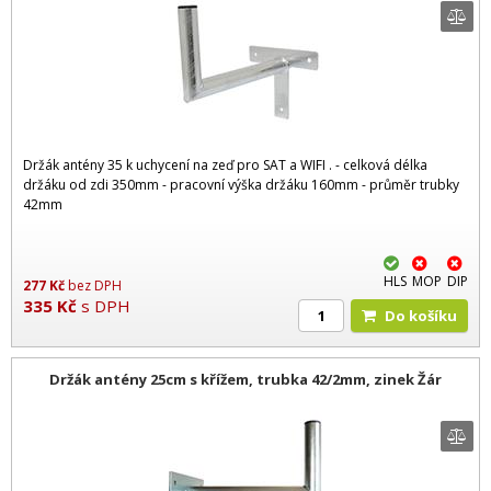
Držák antény 35 k uchycení na zeď pro SAT a WIFI . - celková délka
držáku od zdi 350mm - pracovní výška držáku 160mm - průměr trubky
42mm
HLS
MOP
DIP
277
Kč
bez DPH
335
Kč
s DPH
Do košíku
Držák antény 25cm s křížem, trubka 42/2mm, zinek Žár