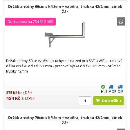
Držák antény 60cm s křížem + vzpěra, trubka 42/2mm, zinek
Žár
Dostupnost na 734 310 460
Držák antény 60 se vzpěrou k uchycení na zeď pro SAT a WIFI . - celková
délka držáku od zdi 600mm - pracovní výška držáku 160mm - průměr
trubky 42mm
HLS
MOP
DIP
375
Kč
bez DPH
454
Kč
s DPH
Do košíku
Držák antény 70cm s křížem + vzpěra, trubka 42/2mm, zinek
Žár