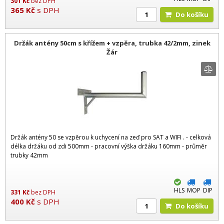
301
Kč
bez DPH
365
Kč
s DPH
Do košíku
Držák antény 50cm s křížem + vzpěra, trubka 42/2mm, zinek
Žár
Držák antény 50 se vzpěrou k uchycení na zeď pro SAT a WIFI . - celková
délka držáku od zdi 500mm - pracovní výška držáku 160mm - průměr
trubky 42mm
HLS
MOP
DIP
331
Kč
bez DPH
400
Kč
s DPH
Do košíku