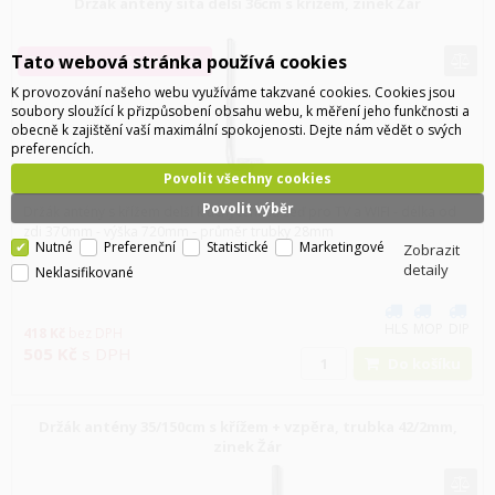
Držák antény síta delší 36cm s křížem, zinek Žár
Tato webová stránka používá cookies
Dostupnost na 734 310 460
K provozování našeho webu využíváme takzvané cookies. Cookies jsou
soubory sloužící k přizpůsobení obsahu webu, k měření jeho funkčnosti a
obecně k zajištění vaší maximální spokojenosti. Dejte nám vědět o svých
preferencích.
Povolit všechny cookies
Povolit výběr
Držák antény s křížem delší k uchycení na zeď pro TV a WIFI - délka od
zdi 370mm - výška 720mm - průměr trubky 28mm
Nutné
Preferenční
Statistické
Marketingové
Zobrazit
detaily
Neklasifikované
HLS
MOP
DIP
418
Kč
bez DPH
505
Kč
s DPH
Do košíku
Držák antény 35/150cm s křížem + vzpěra, trubka 42/2mm,
zinek Žár