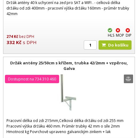
Držák antény 40 k uchycení na zeď pro SAT a WIFI . - celková délka
držáku od zdi 400mm - pracovní výška držáku 160mm - průměr trubky
42mm
HLS
MOP
DIP
274
Kč
bez DPH
332
Kč
s DPH
Do košíku
Držák antény 25/50cm s křížem, trubka 42/2mm + vzpěrou,
Galva
Dostupnost na 734 310 460
Pracovní délka od zdi 215mm,Celková délka držáku od zdi 255 mm
Pracovní výška držáku 460 mm. Průměr trubky 42 mm o síle 2mm
Hmotnost kg Povrchově upraveno galvanickým zinkem + lak