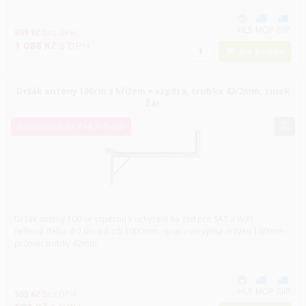
HLS
MOP
DIP
899
Kč
bez DPH
1 088
Kč
s DPH
Do košíku
Držák antény 100cm s křížem + vzpěra, trubka 42/2mm, zinek
Žár
Dostupnost na 734 310 460
Držák antény 100 se vzpěrou k uchycení na zeď pro SAT a WIFI . -
celková délka držáku od zdi 1000mm - pracovní výška držáku 160mm -
průměr trubky 42mm
HLS
MOP
DIP
555
Kč
bez DPH