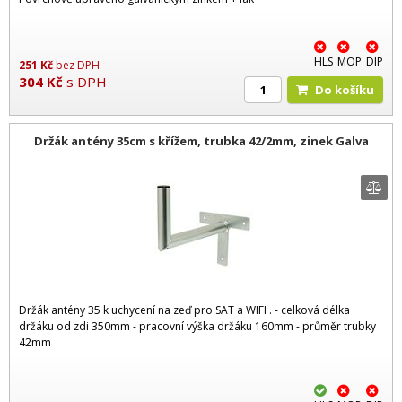
HLS
MOP
DIP
251
Kč
bez DPH
304
Kč
s DPH
Do košíku
Držák antény 35cm s křížem, trubka 42/2mm, zinek Galva
Držák antény 35 k uchycení na zeď pro SAT a WIFI . - celková délka
držáku od zdi 350mm - pracovní výška držáku 160mm - průměr trubky
42mm