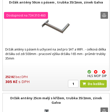
Držák antény 50cm s pásem , trubka 35/2mm, zinek Galva
Dostupnost na 734 310 460
Držák antény s pásem k uchycení na zeď pro SAT a WIFI . - celková délka
držáku od zdi 500mm - pracovní výška držáku 165 mm - průměr trubky
35mm
HLS
MOP
DIP
252
Kč
bez DPH
305
Kč
s DPH
Do košíku
Držák antény 25cm malý s křížem, trubka 35/2mm, zinek
Galva