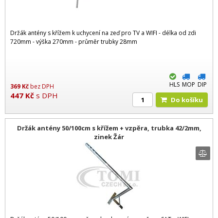
Držák antény s křížem k uchycení na zeď pro TV a WIFI - délka od zdi
720mm - výška 270mm - průměr trubky 28mm
HLS
MOP
DIP
369
Kč
bez DPH
447
Kč
s DPH
Do košíku
Držák antény 50/100cm s křížem + vzpěra, trubka 42/2mm,
zinek Žár