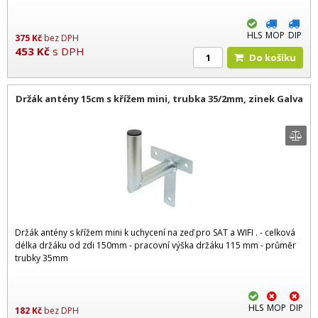
HLS
MOP
DIP
375
Kč
bez DPH
453
Kč
s DPH
Do košíku
Držák antény 15cm s křížem mini, trubka 35/2mm, zinek Galva
Držák antény s křížem mini k uchycení na zeď pro SAT a WIFI . - celková
délka držáku od zdi 150mm - pracovní výška držáku 115 mm - průměr
trubky 35mm
HLS
MOP
DIP
182
Kč
bez DPH