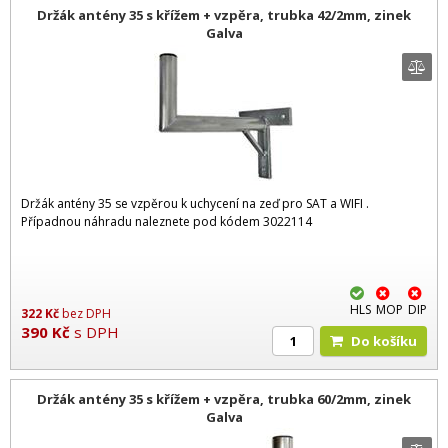
Držák antény 35 s křížem + vzpěra, trubka 42/2mm, zinek
Galva
Držák antény 35 se vzpěrou k uchycení na zeď pro SAT a WIFI .
Případnou náhradu naleznete pod kódem 3022114
HLS
MOP
DIP
322
Kč
bez DPH
390
Kč
s DPH
Do košíku
Držák antény 35 s křížem + vzpěra, trubka 60/2mm, zinek
Galva