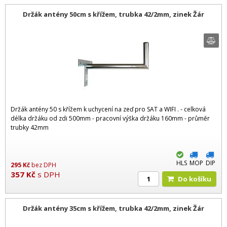
Držák antény 50cm s křížem, trubka 42/2mm, zinek Žár
Držák antény 50 s křížem k uchycení na zeď pro SAT a WIFI . - celková
délka držáku od zdi 500mm - pracovní výška držáku 160mm - průměr
trubky 42mm
HLS
MOP
DIP
295
Kč
bez DPH
357
Kč
s DPH
Do košíku
Držák antény 35cm s křížem, trubka 42/2mm, zinek Žár