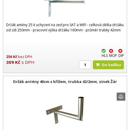
Držák antény 25 k uchycení na zeď pro SAT a WIFI - celková délka držáku
od zdi 250mm - pracovní výška držáku 160mm - průměr trubky 42mm
HLS
MOP
DIP
256
Kč
bez DPH
309
Kč
s DPH
Do košíku
Držák antény 40cm s křížem, trubka 42/2mm, zinek Žár