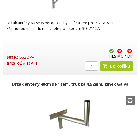
Držák antény 60 se vzpěrou k uchycení na zeď pro SAT a WIFI .
Případnou náhradu naleznete pod kódem 3022115A
HLS
MOP
DIP
508
Kč
bez DPH
615
Kč
s DPH
Do košíku
Držák antény 40cm s křížem, trubka 42/2mm, zinek Galva