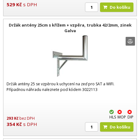
529
Kč
s DPH
Do košíku
Držák antény 25cm s křížem + vzpěra, trubka 42/2mm, zinek
Galva
Držák antény 25 se vzpěrou k uchycení na zeď pro SAT a WIFI.
Případnou náhradu naleznete pod kódem 3022113
HLS
MOP
DIP
293
Kč
bez DPH
354
Kč
s DPH
Do košíku