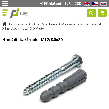
Přihlášení
EUR
CZK
EN
CZ
SK
Hlavní strana
SAT a TV technika
Montážní nářadí a materiál
Instalační materiál
Vruty
Hmoždinka/Šroub - M12/8.0x80