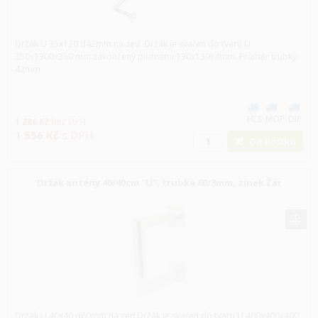
Držák U 35x130 d42mm na zeď. Držák je svařen do tvaru U
350x1300x350 mm zakončený plotnami 130x130x4mm. Průměr trubky
42mm.
HLS
MOP
DIP
1 286
Kč
bez DPH
1 556
Kč
s DPH
Do košíku
Držák antény 40/40cm ''U'', trubka 60/3mm, zinek Žár
Držák U 40x40 d60mm na zeď Držák je svařen do tvaru U 400x400x400