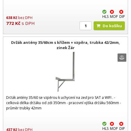
HLS
MOP
DIP
638
Kč
bez DPH
772
Kč
s DPH
Do košíku
Držák antény 35/60cm s křížem + vzpěra, trubka 42/2mm,
zinek Žár
Držák antény 35/60 se vzpěrou k uchycení na zeď pro SAT a WIFI . -
celková délka držáku od zdi 350mm - pracovní výška držáku 560mm -
průměr trubky 42mm
HLS
MOP
DIP
437
Kč
bez DPH