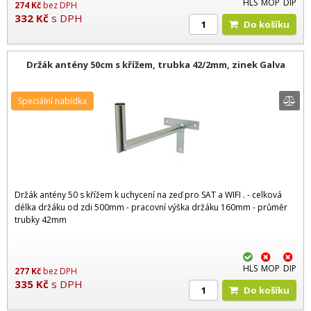
HLS
MOP
DIP
274
Kč
bez DPH
332
Kč
s DPH
Do košíku
Držák antény 50cm s křížem, trubka 42/2mm, zinek Galva
Speciální nabídka
Držák antény 50 s křížem k uchycení na zeď pro SAT a WIFI . - celková
délka držáku od zdi 500mm - pracovní výška držáku 160mm - průměr
trubky 42mm
HLS
MOP
DIP
277
Kč
bez DPH
335
Kč
s DPH
Do košíku