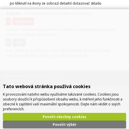
po kliknutí na ikony se zobrazí detailní dotazovač skladu
Body/ks
- bodová hodnota produktu v promoakci;
v
varianty
sestava - sloučení komponent ve virtuální produkt,(komponenty se
mohou prodávat i samostatně)
H
hák
hák - produkt, k němuž se při prodeji automaticky přiřazují další
produkty (například zdroj + přívodní šňůra apod.)
Infolinka: +420 734 310 460
Reklamační oddělení: +420 606 167 349
Tato webová stránka používá cookies
O společnosti
K provozování našeho webu využíváme takzvané cookies. Cookies jsou
soubory sloužící k přizpůsobení obsahu webu, k měření jeho funkčnosti a
obecně k zajištění vaší maximální spokojenosti. Dejte nám vědět o svých
O nás
preferencích.
Kontakty
Povolit všechny cookies
Pobočky a sídlo
Povolit výběr