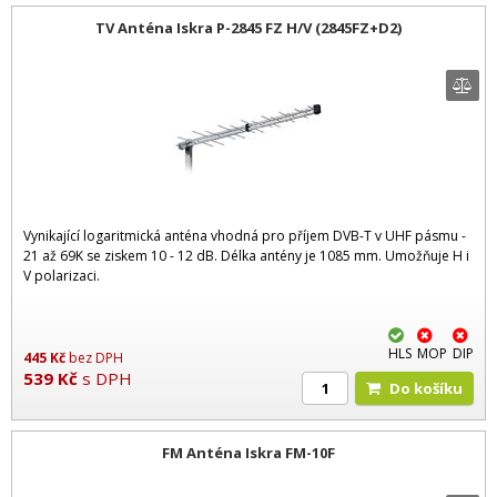
TV Anténa Iskra P-2845 FZ H/V (2845FZ+D2)
Vynikající logaritmická anténa vhodná pro příjem DVB-T v UHF pásmu -
21 až 69K se ziskem 10 - 12 dB. Délka antény je 1085 mm. Umožňuje H i
V polarizaci.
HLS
MOP
DIP
445
Kč
bez DPH
539
Kč
s DPH
Do košíku
FM Anténa Iskra FM-10F