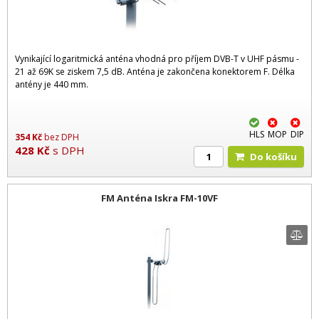
Vynikající logaritmická anténa vhodná pro příjem DVB-T v UHF pásmu -
21 až 69K se ziskem 7,5 dB. Anténa je zakončena konektorem F. Délka
antény je 440 mm.
HLS
MOP
DIP
354
Kč
bez DPH
428
Kč
s DPH
Do košíku
FM Anténa Iskra FM-10VF