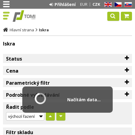
Přihlášení
EUR
CZK
EN
CZ
SK
Hlavní strana
Iskra
Iskra
Status
Cena
Parametrický filtr
Podrobné vyhledávání
Načítám data...
Řadit podle
Filtr skladu