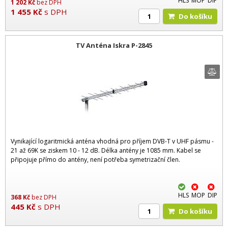
HLS
MOP
DIP
1 202
Kč
bez DPH
1 455
Kč
s DPH
Do košíku
TV Anténa Iskra P-2845
Vynikající logaritmická anténa vhodná pro příjem DVB-T v UHF pásmu -
21 až 69K se ziskem 10 - 12 dB. Délka antény je 1085 mm. Kabel se
připojuje přímo do antény, není potřeba symetrizační člen.
HLS
MOP
DIP
368
Kč
bez DPH
445
Kč
s DPH
Do košíku