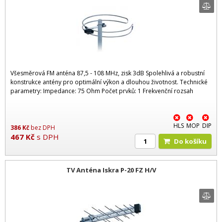
Všesměrová FM anténa 87,5 - 108 MHz, zisk 3dB Spolehlivá a robustní
konstrukce antény pro optimální výkon a dlouhou životnost. Technické
parametry: Impedance: 75 Ohm Počet prvků: 1 Frekvenční rozsah
HLS
MOP
DIP
386
Kč
bez DPH
467
Kč
s DPH
Do košíku
TV Anténa Iskra P-20 FZ H/V