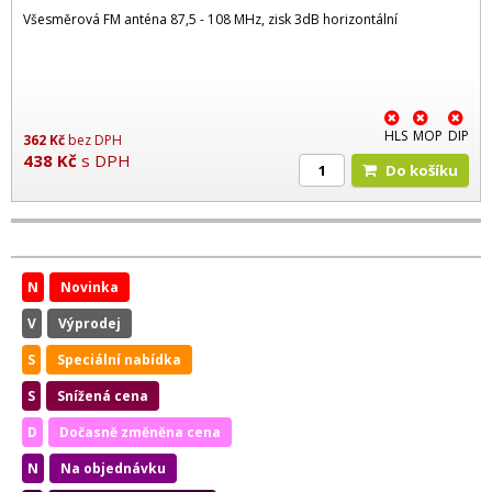
Všesměrová FM anténa 87,5 - 108 MHz, zisk 3dB horizontální
HLS
MOP
DIP
362
Kč
bez DPH
438
Kč
s DPH
Do košíku
N
Novinka
V
Výprodej
S
Speciální nabídka
S
Snížená cena
D
Dočasně změněna cena
N
Na objednávku