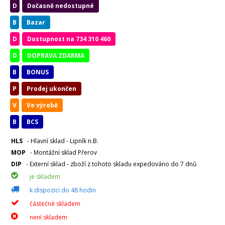
D
Dočasně nedostupné
B
Bazar
D
Dostupnost na 734 310 460
D
DOPRAVA ZDARMA
B
BONUS
P
Prodej ukončen
V
Ve výrobě
B
BCS
HLS
- Hlavní sklad - Lipník n.B.
MOP
- Montážní sklad Přerov
DIP
- Externí sklad - zboží z tohoto skladu expedováno do 7 dnů
je skladem
k dispozici do 48 hodin
částečně skladem
není skladem