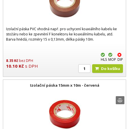
Izolační páska PVC vhodná např. pro uchycení koaxiálního kabelu ke
stožáru nebo ke zpevnění F konektoru ke koaxiálnímu kabelu, atd.
Barva hnědá, rozměry 15 x 0,13mm, délka pásky 10m.
HLS
MOP
DIP
8.35
Kč
bez DPH
10.10
Kč
s DPH
Do košíku
Izolační páska 15mm x 10m - červená