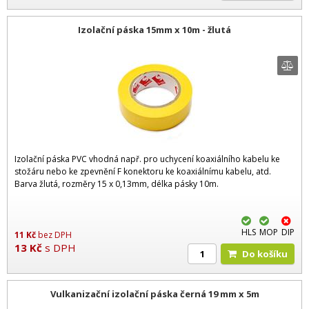
Izolační páska 15mm x 10m - žlutá
Izolační páska PVC vhodná např. pro uchycení koaxiálního kabelu ke
stožáru nebo ke zpevnění F konektoru ke koaxiálnímu kabelu, atd.
Barva žlutá, rozměry 15 x 0,13mm, délka pásky 10m.
HLS
MOP
DIP
11
Kč
bez DPH
13
Kč
s DPH
Do košíku
Vulkanizační izolační páska černá 19 mm x 5m