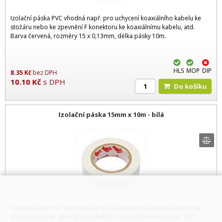
Izolační páska PVC vhodná např. pro uchycení koaxiálního kabelu ke
stožáru nebo ke zpevnění F konektoru ke koaxiálnímu kabelu, atd.
Barva červená, rozměry 15 x 0,13mm, délka pásky 10m.
HLS
MOP
DIP
8.35
Kč
bez DPH
10.10
Kč
s DPH
Do košíku
Izolační páska 15mm x 10m - bílá
Izolační páska PVC vhodná např. pro uchycení koaxiálního kabelu ke
stožáru nebo ke zpevnění F konektoru ke koaxiálnímu kabelu, atd.