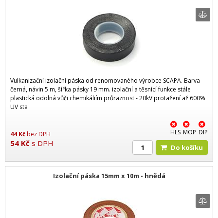
Vulkanizační izolační páska od renomovaného výrobce SCAPA. Barva
černá, návin 5 m, šířka pásky 19 mm. izolační a těsnící funkce stále
plastická odolná vůči chemikáliím průraznost - 20kV protažení až 600%
UV sta
HLS
MOP
DIP
44
Kč
bez DPH
54
Kč
s DPH
Do košíku
Izolační páska 15mm x 10m - hnědá