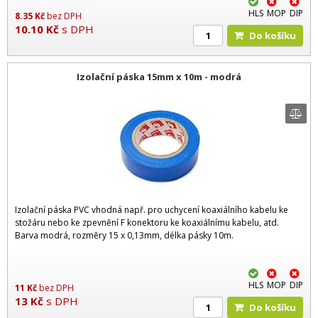
HLS
MOP
DIP
8.35
Kč
bez DPH
10.10
Kč
s DPH
Do košíku
Izolační páska 15mm x 10m - modrá
Izolační páska PVC vhodná např. pro uchycení koaxiálního kabelu ke
stožáru nebo ke zpevnění F konektoru ke koaxiálnímu kabelu, atd.
Barva modrá, rozměry 15 x 0,13mm, délka pásky 10m.
HLS
MOP
DIP
11
Kč
bez DPH
13
Kč
s DPH
Do košíku