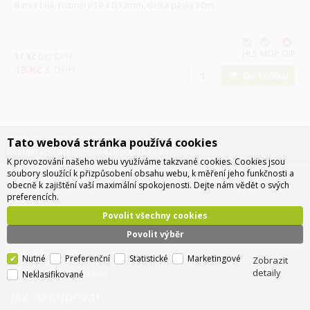
Barva bílá, rozměry 19 x 0,13mm, délka pásky 10m.
HLS
MOP
DIP
11
Kč
bez DPH
13
Kč
s DPH
Do košíku
Infolinka: +420 734 310 460
Tato webová stránka používá cookies
Reklamační oddělení: +420 606 167 349
K provozování našeho webu využíváme takzvané cookies. Cookies jsou
soubory sloužící k přizpůsobení obsahu webu, k měření jeho funkčnosti a
O společnosti
obecně k zajištění vaší maximální spokojenosti. Dejte nám vědět o svých
preferencích.
O nás
Povolit všechny cookies
Kontakty
Povolit výběr
Pobočky a sídlo
Nutné
Preferenční
Statistické
Marketingové
Zobrazit
detaily
Doprava - info a ceny
Neklasifikované
Jak nakupovat