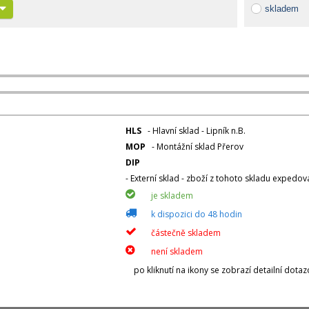
skladem
HLS
- Hlavní sklad - Lipník n.B.
MOP
- Montážní sklad Přerov
DIP
- Externí sklad - zboží z tohoto skladu expedo
je skladem
k dispozici do 48 hodin
částečně skladem
není skladem
po kliknutí na ikony se zobrazí detailní dota