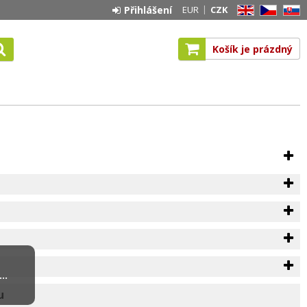
Přihlášení
EUR
CZK
EN
CZ
SK
Košík je prázdný
..
u