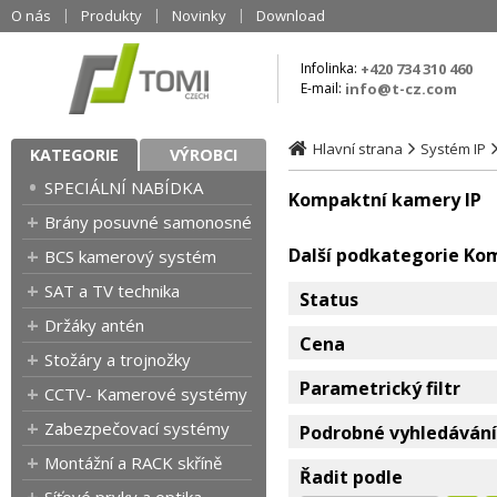
O nás
Produkty
Novinky
Download
Infolinka:
+420 734 310 460
E-mail:
info@t-cz.com
Hlavní strana
Systém IP
KATEGORIE
VÝROBCI
SPECIÁLNÍ NABÍDKA
Kompaktní kamery IP
Brány posuvné samonosné
Další podkategorie Ko
BCS kamerový systém
SAT a TV technika
Status
Držáky antén
Cena
Stožáry a trojnožky
Parametrický filtr
CCTV- Kamerové systémy
Zabezpečovací systémy
Podrobné vyhledávání
Montážní a RACK skříně
Řadit podle