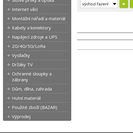
Síťové prvky a optika
Internet věcí
Montážní nářadí a materiál
Kabely a konektory
Napájecí zdroje a UPS
2G/4G/5G/LoRa
Vysílačky
Držáky TV
Ochranné sloupky a
zábrany
Dům, dílna, zahrada
Hutní materiál
Použité zboží (BAZAR)
Výprodej