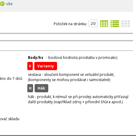
vše
Položek na stránku:
Body/ks
- bodová hodnota produktu v promoakci;
v
varianty
sestava - sloučení komponent ve virtuální produkt,
váno do 7 dnů
(komponenty se mohou prodávat i samostatně)
H
hák
hák - produkt, k němuž se při prodeji automaticky přiřazují
další produkty (například zdroj + přívodní šňůra apod.)
zovač skladu