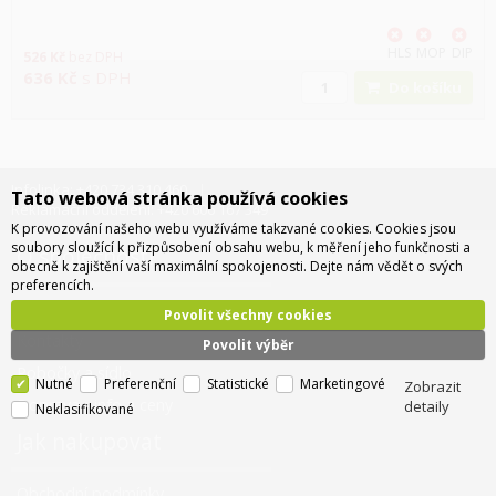
HLS
MOP
DIP
526
Kč
bez DPH
636
Kč
s DPH
Do košíku
Infolinka: +420 734 310 460
Tato webová stránka používá cookies
Reklamační oddělení: +420 606 167 349
K provozování našeho webu využíváme takzvané cookies. Cookies jsou
soubory sloužící k přizpůsobení obsahu webu, k měření jeho funkčnosti a
O společnosti
obecně k zajištění vaší maximální spokojenosti. Dejte nám vědět o svých
preferencích.
O nás
Povolit všechny cookies
Kontakty
Povolit výběr
Pobočky a sídlo
Nutné
Preferenční
Statistické
Marketingové
Zobrazit
Doprava - info a ceny
detaily
Neklasifikované
Jak nakupovat
Obchodní podmínky