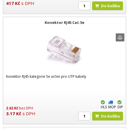
417
Kč
s DPH
Do košíku
Konektor RJ45 Cat.5e
Konektor RJ45 kategorie 5e určen pro UTP kabely
HLS
MOP
DIP
2.62
Kč
bez DPH
3.17
Kč
s DPH
Do košíku