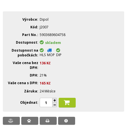
Výrobce
Dipol
Kód
J2007
Part No.
5903689604758
Dostupnost
skladem
Dostupnost na
HLS
MOP
DIP
pobočkách
Vaše cena bez
136
Kč
DPH
DPH
21%
Vaše cena s DPH
165
Kč
Záruka
24 Měsíce
Objednat