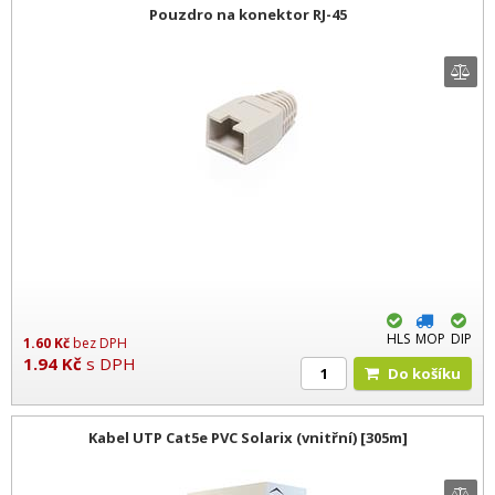
Pouzdro na konektor RJ-45
HLS
MOP
DIP
1.60
Kč
bez DPH
1.94
Kč
s DPH
Do košíku
Kabel UTP Cat5e PVC Solarix (vnitřní) [305m]