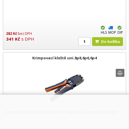
HLS
MOP
DIP
282
Kč
bez DPH
341
Kč
s DPH
Do košíku
Krimpovací kleště uni.8p8,6p6,6p4
Krimplovací kleště pro telefoní a UTP kabely na konektory RJ45 a RJ11