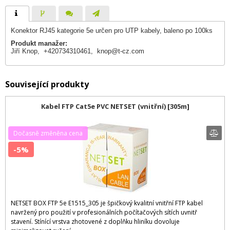
Konektor RJ45 kategorie 5e určen pro UTP kabely, baleno po 100ks
Produkt manažer:
Jiří Knop, +420734310461,
knop@t-cz.com
Související produkty
Kabel FTP Cat5e PVC NETSET (vnitřní) [305m]
Dočasně změněna cena
-5%
NETSET BOX FTP 5e E1515_305 je špičkový kvalitní vnitřní FTP kabel
navržený pro použití v profesionálních počítačových sítích uvnitř
stavení. Stínící vrstva zhotovené z doplňku hliníku dovoluje