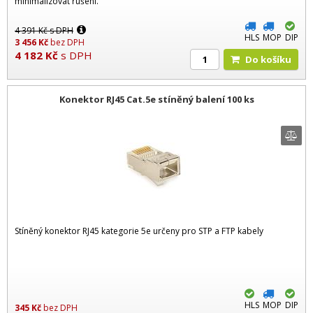
minimalizovat rušení.
4 391
Kč
s DPH
HLS
MOP
DIP
3 456
Kč
bez DPH
4 182
Kč
s DPH
Do košíku
Konektor RJ45 Cat.5e stíněný balení 100 ks
Stíněný konektor RJ45 kategorie 5e určeny pro STP a FTP kabely
HLS
MOP
DIP
345
Kč
bez DPH