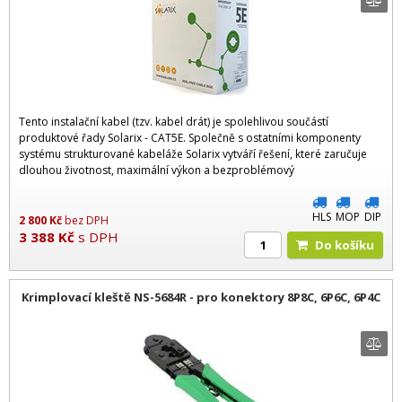
Tento instalační kabel (tzv. kabel drát) je spolehlivou součástí
produktové řady Solarix - CAT5E. Společně s ostatními komponenty
systému strukturované kabeláže Solarix vytváří řešení, které zaručuje
dlouhou životnost, maximální výkon a bezproblémový
HLS
MOP
DIP
2 800
Kč
bez DPH
3 388
Kč
s DPH
Do košíku
Krimplovací kleště NS-5684R - pro konektory 8P8C, 6P6C, 6P4C