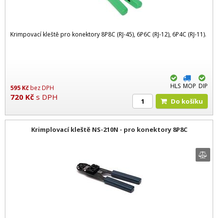
Krimpovací kleště pro konektory 8P8C (RJ-45), 6P6C (RJ-12), 6P4C (RJ-11).
HLS
MOP
DIP
595
Kč
bez DPH
720
Kč
s DPH
Do košíku
Krimplovací kleště NS-210N - pro konektory 8P8C