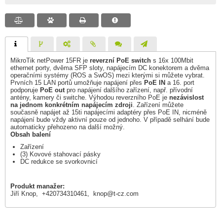
MikroTik netPower 15FR je
reverzní PoE switch
s 16x 100Mbit
ethernet porty, dvěma SFP sloty, napájecím DC konektorem a dvěma
operačními systémy (ROS a SwOS) mezi kterými si můžete vybrat.
Prvních 15 LAN portů umožňuje napájení přes
PoE IN
a 16. port
podporuje
PoE out
pro napájení dalšího zařízení, např. přívodní
antény, kamery či switche. Výhodou reverzního PoE je
nezávislost
na jednom konkrétním napájecím zdroji
. Zařízení můžete
současně napájet až 15ti napájecími adaptéry přes PoE IN, nicméně
napájení bude vždy aktivní pouze od jednoho. V případě selhání bude
automaticky přehozeno na další možný.
Obsah balení
Zařízení
(3) Kovové stahovací pásky
DC redukce se svorkovnicí
Produkt manažer:
Jiří Knop, +420734310461,
knop@t-cz.com