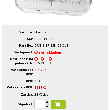
Výrobce
MikroTik
Kód
DIS-10300611
Part No.
CRS318-1Fi-15Fr-2S-OUT
Dostupnost
není skladem
Dostupnost na
HLS
MOP
DIP
pobočkách
Vaše cena bez
2 756
Kč
DPH
DPH
21%
Vaše cena s DPH
3 335
Kč
Záruka
24 Měsíce
Objednat