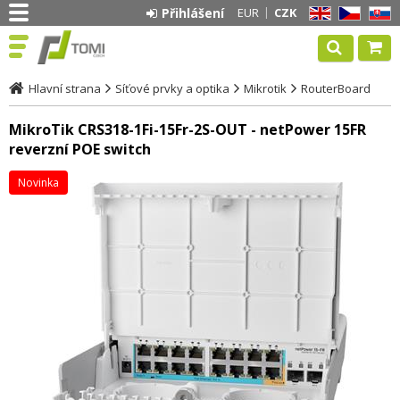
Přihlášení
EUR
CZK
EN
CZ
SK
Hlavní strana
Síťové prvky a optika
Mikrotik
RouterBoard
MikroTik CRS318-1Fi-15Fr-2S-OUT - netPower 15FR
reverzní POE switch
Novinka