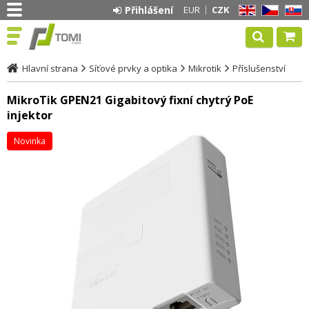
Přihlášení
EUR
CZK
EN
CZ
SK
Hlavní strana
Síťové prvky a optika
Mikrotik
Příslušenství
MikroTik GPEN21 Gigabitový fixní chytrý PoE
injektor
Novinka