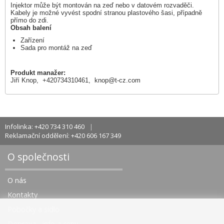
Injektor může být montován na zeď nebo v datovém rozvaděči.
Kabely je možné vyvést spodní stranou plastového šasi, případně
přímo do zdi.
Obsah balení
Zařízení
Sada pro montáž na zeď
Produkt manažer:
Jiří Knop, +420734310461,
knop@t-cz.com
Infolinka: +420 734 310 460
Reklamační oddělení: +420 606 167 349
O společnosti
O nás
Kontakty
Pobočky a sídlo
Doprava - info a ceny