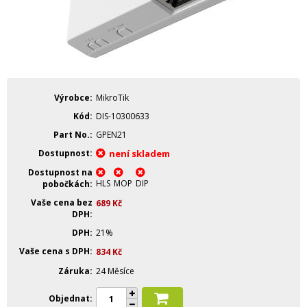
Výrobce
MikroTik
Kód
DIS-10300633
Part No.
GPEN21
Dostupnost
není skladem
Dostupnost na
HLS
MOP
DIP
pobočkách
Vaše cena bez
689
Kč
DPH
DPH
21%
Vaše cena s DPH
834
Kč
Záruka
24 Měsíce
Objednat