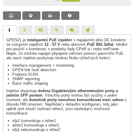
GPEN21 je
inteligentní PoE injektor
s napájením přes DC konektor
se vstupním napětím
12 - 57 V
nebo aktivním
PoE 802.3af/at
. Ideální
pro použití v kombinaci s produkty řady GPeR a / nebo netPower.
Nejen, že můžete napájet připojené zařízení pomocí pasivního PoE,
ale navíc injektor poskytuje širokou škálu užitečných funkcí:
Interface management + monitoring
GPEN link fault detection
Podpora VLAN
SNMP reporting
Basic traffic shaping
Injektor disponuje
dvěma Gigabitovými ethernetovými porty a
jedním SFP portem
. Všechny porty mohou být využity v jeden
moment, ale
downlink porty nemohou komunikovat mezi sebou
z
důvodu HW omezení. Například v defaultní konfiguraci, kdy jako
uplink port slouží rozhraní ether1, jsou následující možnosti
komunikace:
sfp1 komunikuje s ether1
ether2 komunikuje s ether1
sfp1 nekomunikuje s ether2