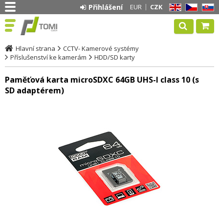
Přihlášení
EUR
CZK
EN
CZ
SK
Hlavní strana
CCTV- Kamerové systémy
Příslušenství ke kamerám
HDD/SD karty
Paměťová karta microSDXC 64GB UHS-I class 10 (s
SD adaptérem)