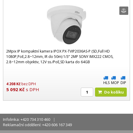
2Mpix IP kompaktní kamera IPOX PX-TVIP2036AS-P (SD,Full HD
1080P,PoE,2.8~12mm, IR do 50m) 1/3" 2MP SONY IMX222 CMOS,
2.8~12mm objektiv, 12V ss./PoE,SD karta do 64GB
HLS
MOP
DIP
4 208
Kč
bez DPH
5 092
Kč
s DPH
Do košíku
Infolinka: +420 734 310 460
Reklamační oddělení: +420 606 167 349