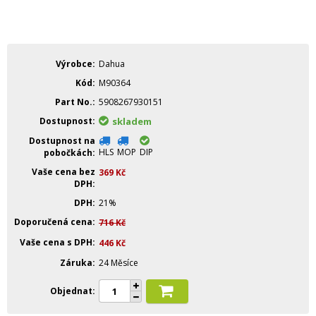
Výrobce
Dahua
Kód
M90364
Part No.
5908267930151
Dostupnost
skladem
Dostupnost na
HLS
MOP
DIP
pobočkách
Vaše cena bez
369
Kč
DPH
DPH
21%
Doporučená cena
716
Kč
Vaše cena s DPH
446
Kč
Záruka
24 Měsíce
Objednat