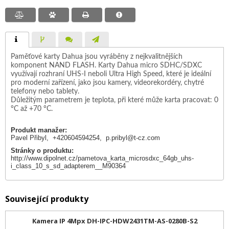
Paměťové karty Dahua jsou vyráběny z nejkvalitnějších
komponent NAND FLASH. Karty Dahua micro SDHC/SDXC
využívají rozhraní UHS-I neboli Ultra High Speed, které je ideální
pro moderní zařízení, jako jsou kamery, videorekordéry, chytré
telefony nebo tablety.
Důležitým parametrem je teplota, při které může karta pracovat: 0
°C až +70 °C.
Produkt manažer:
Pavel Přibyl, +420604594254,
p.pribyl@t-cz.com
Stránky o produktu:
http://www.dipolnet.cz/pametova_karta_microsdxc_64gb_uhs-
i_class_10_s_sd_adapterem__M90364
Související produkty
Kamera IP 4Mpx DH-IPC-HDW2431TM-AS-0280B-S2