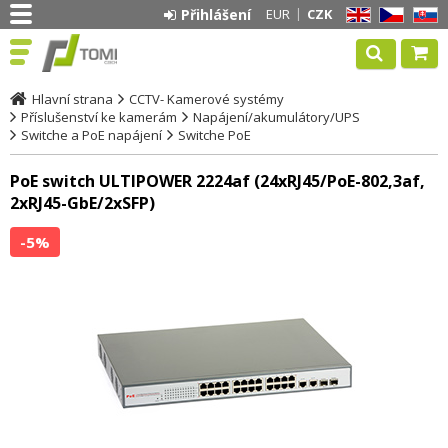
Přihlášení
EUR
CZK
EN
CZ
SK
Hlavní strana
CCTV- Kamerové systémy
Příslušenství ke kamerám
Napájení/akumulátory/UPS
Switche a PoE napájení
Switche PoE
PoE switch ULTIPOWER 2224af (24xRJ45/PoE-802,3af,
2xRJ45-GbE/2xSFP)
-5%