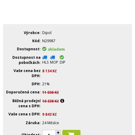
Výrobce
Dipol
Kód
N29987
Dostupnost
skladem
Dostupnost na
HLS
MOP
DIP
pobočkách
Vaše cena bez
8 134
Kč
DPH
DPH
21%
Doporučená cena
11 036
Kč
Běžná prodejní
10 338
Kč
cena s DPH
Vaše cena s DPH
9 843
Kč
Záruka
24 Měsíce
Objednat