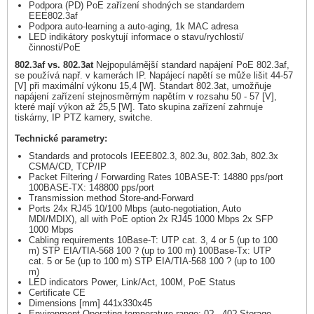
Podpora (PD) PoE zařízení shodných se standardem
EEE802.3af
Podpora auto-learning a auto-aging, 1k MAC adresa
LED indikátory poskytují informace o stavu/rychlosti/
činnosti/PoE
802.3af vs. 802.3at
Nejpopulárnější standard napájení PoE 802.3af,
se používá např. v kamerách IP. Napájecí napětí se může lišit 44-57
[V] při maximální výkonu 15,4 [W]. Standart 802.3at, umožňuje
napájení zařízení stejnosměrným napětím v rozsahu 50 - 57 [V],
které mají výkon až 25,5 [W]. Tato skupina zařízení zahrnuje
tiskárny, IP PTZ kamery, switche.
Technické parametry:
Standards and protocols IEEE802.3, 802.3u, 802.3ab, 802.3x
CSMA/CD, TCP/IP
Packet Filtering / Forwarding Rates 10BASE-T: 14880 pps/port
100BASE-TX: 148800 pps/port
Transmission method Store-and-Forward
Ports 24x RJ45 10/100 Mbps (auto-negotiation, Auto
MDI/MDIX), all with PoE option 2x RJ45 1000 Mbps 2x SFP
1000 Mbps
Cabling requirements 10Base-T: UTP cat. 3, 4 or 5 (up to 100
m) STP EIA/TIA-568 100 ? (up to 100 m) 100Base-Tx: UTP
cat. 5 or 5e (up to 100 m) STP EIA/TIA-568 100 ? (up to 100
m)
LED indicators Power, Link/Act, 100M, PoE Status
Certificate CE
Dimensions [mm] 441x330x45
Environment Operating temperature range: 0?...40? Storage