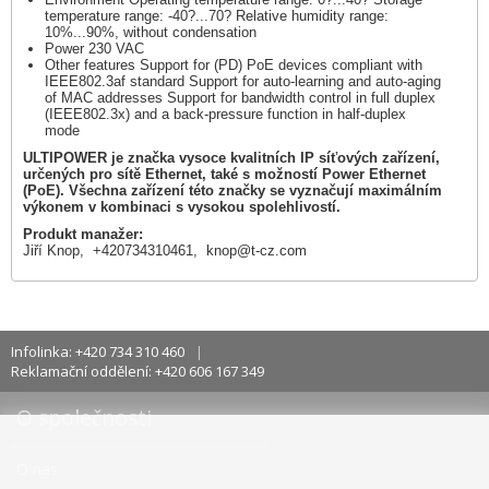
temperature range: -40?...70? Relative humidity range:
10%...90%, without condensation
Power 230 VAC
Other features Support for (PD) PoE devices compliant with
IEEE802.3af standard Support for auto-learning and auto-aging
of MAC addresses Support for bandwidth control in full duplex
(IEEE802.3x) and a back-pressure function in half-duplex
mode
ULTIPOWER je značka vysoce kvalitních IP síťových zařízení,
určených pro sítě Ethernet, také s možností Power Ethernet
(PoE). Všechna zařízení této značky se vyznačují maximálním
výkonem v kombinaci s vysokou spolehlivostí.
Produkt manažer:
Jiří Knop, +420734310461,
knop@t-cz.com
Infolinka: +420 734 310 460
Reklamační oddělení: +420 606 167 349
O společnosti
O nás