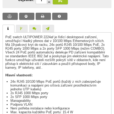
PoE switch ULTIPOWER 2224af je řídící desktopové zařízení,
umožňující hladký přenos dat v 10/100 Mbps Ethernetových sítích.
Má 19-palcový kryt do racku, 24x portů RJ45 10/100 Mbps PoE, 2x
RJ45 porty 1000 Mbps a 2x porty SFP 1000 Mbps (režim COMBO).
Všech 24 PoE portů automaticky detekuje PD zařízení kompatibilní
se standardem IEEE 802.3af a poskytuje jim elektrické napájení. Tato
funkce umožňuje uživateli rozšířit pokrytí sítě v oblastech, kde není
přístup k elektrické síti / zásuvkám a použít přístupové body, IP
kamery, IP telefony, atd..
Hlavní vlastnosti:
24x RJ45 10/100 Mbps PoE portů (každý z nich zabezpečuje
komunikaci a napájení pro síťová zařízení prostřednictvím
jednoho UTP kabelu)
2x RJ45 1000 Mbps porty
2x SFP 1000 Mbps porty
Manageability
Podpora VLAN
Není potřeba instalace nebo konfigurace
Max. kapacita každého PoE portu: 15.4 W