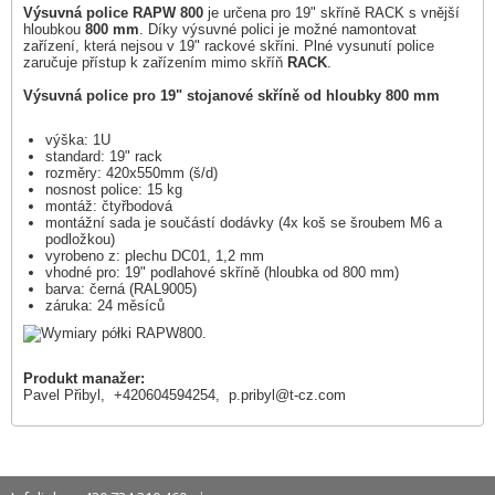
Výsuvná police RAPW 800
je určena pro 19" skříně RACK s vnější
hloubkou
800 mm
. Díky výsuvné polici je možné namontovat
zařízení, která nejsou v 19" rackové skříni. Plné vysunutí police
zaručuje přístup k zařízením mimo skříň
RACK
.
Výsuvná police pro 19" stojanové skříně od hloubky 800 mm
výška: 1U
standard: 19" rack
rozměry: 420x550mm (š/d)
nosnost police: 15 kg
montáž: čtyřbodová
montážní sada je součástí dodávky (4x koš se šroubem M6 a
podložkou)
vyrobeno z: plechu DC01, 1,2 mm
vhodné pro: 19" podlahové skříně (hloubka od 800 mm)
barva: černá (RAL9005)
záruka: 24 měsíců
Produkt manažer:
Pavel Přibyl, +420604594254,
p.pribyl@t-cz.com