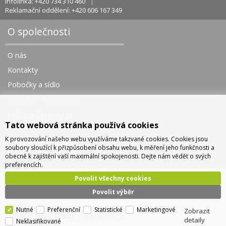
Infolinka: +420 734 310 460
Reklamační oddělení: +420 606 167 349
O společnosti
O nás
Kontakty
Pobočky a sídlo
Doprava - info a ceny
Jak nakupovat
Tato webová stránka používá cookies
K provozování našeho webu využíváme takzvané cookies. Cookies jsou
Obchodní podmínky
soubory sloužící k přizpůsobení obsahu webu, k měření jeho funkčnosti a
Správa cookies
obecně k zajištění vaší maximální spokojenosti. Dejte nám vědět o svých
preferencích.
Povolit všechny cookies
Povolit výběr
TOMI Czech, s.r.o.
Nutné
Preferenční
Statistické
Marketingové
Zobrazit
CyberSoft s.r.o.
Technické řešení © 2026
detaily
Neklasifikované