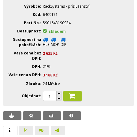
Výrobce
RackSystems - příslušenství
Kód
6409171
Part No.
5901643190934
Dostupnost
skladem
Dostupnost na
HLS
MOP
DIP
pobočkách
Vaše cena bez
2 635
Kč
DPH
DPH
21%
Vaše cena s DPH
3 188
Kč
Záruka
24 Měsíce
Objednat