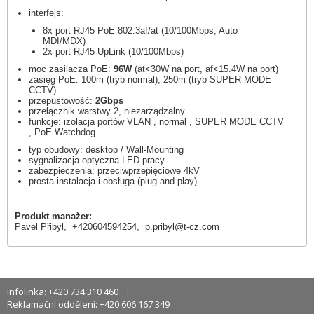
interfejs:
8x port RJ45 PoE 802.3af/at (10/100Mbps, Auto
MDI/MDX)
2x port RJ45 UpLink (10/100Mbps)
moc zasilacza PoE:
96W
(at<30W na port, af<15.4W na port)
zasięg PoE: 100m (tryb normal), 250m (tryb SUPER MODE
CCTV)
przepustowość:
2Gbps
przełącznik warstwy 2, niezarządzalny
funkcje: izolacja portów VLAN
, normal
, SUPER MODE CCTV
, PoE Watchdog
typ obudowy: desktop / Wall-Mounting
sygnalizacja optyczna LED pracy
zabezpieczenia: przeciwprzepięciowe 4kV
prosta instalacja i obsługa (plug and play)
Produkt manažer:
Pavel Přibyl, +420604594254,
p.pribyl@t-cz.com
Infolinka: +420 734 310 460
Reklamační oddělení: +420 606 167 349