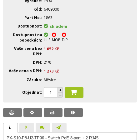
Výrobce
IPOX
Kód
6409000
Part No.
1863
Dostupnost
skladem
Dostupnost na
HLS
MOP
DIP
pobočkách
Vaše cena bez
1 052
Kč
DPH
DPH
21%
Vaše cena s DPH
1 273
Kč
Záruka
Měsíce
Objednat
PX-S10-P8-U2-TP96 - Switch PoE 8-port + 2 RJ45