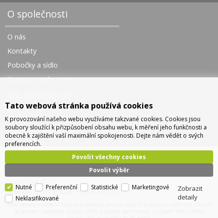
O společnosti
O nás
Kontakty
Pobočky a sídlo
Doprava - info a ceny
Jak nakupovat
Tato webová stránka používá cookies
Obchodní podmínky
K provozování našeho webu využíváme takzvané cookies. Cookies jsou
soubory sloužící k přizpůsobení obsahu webu, k měření jeho funkčnosti a
Správa cookies
obecně k zajištění vaší maximální spokojenosti. Dejte nám vědět o svých
preferencích.
Povolit všechny cookies
Povolit výběr
TOMI Czech, s.r.o.
Nutné
Preferenční
Statistické
Marketingové
Zobrazit
CyberSoft s.r.o.
Technické řešení © 2026
detaily
Neklasifikované
Podle zákona o evidenci tržeb je prodávající povinen vystavit kupujícímu účtenku. Zároveň
je povinen zaevidovat přijatou tržbu u správce daně online, v případě technického