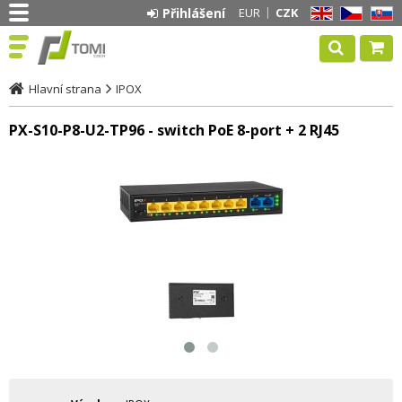
Přihlášení
EUR
CZK
EN
CZ
SK
Hlavní strana
IPOX
PX-S10-P8-U2-TP96 - switch PoE 8-port + 2 RJ45