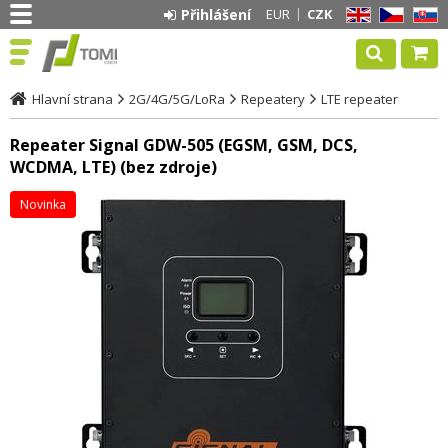
Přihlášení
EUR
CZK
EN
CZ
SK
Hlavní strana
2G/4G/5G/LoRa
Repeatery
LTE repeater
Repeater Signal GDW-505 (EGSM, GSM, DCS,
WCDMA, LTE) (bez zdroje)
Novinka