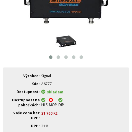
Výrobce
Signal
Kód
A6777
Dostupnost
skladem
Dostupnost na
HLS
MOP
DIP
pobočkách
Vaše cena bez
21 760
Kč
DPH
DPH
21%