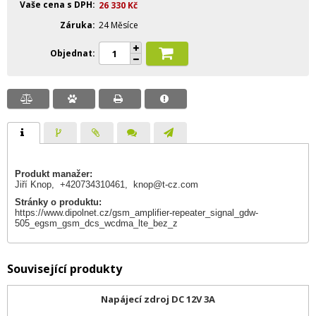
Vaše cena s DPH
26 330
Kč
Záruka
24 Měsíce
Objednat
Produkt manažer:
Jiří Knop, +420734310461,
knop@t-cz.com
Stránky o produktu:
https://www.dipolnet.cz/gsm_amplifier-repeater_signal_gdw-
505_egsm_gsm_dcs_wcdma_lte_bez_z
Související produkty
Napájecí zdroj DC 12V 3A