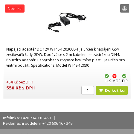
Novinka
Napájecí adaptér DC 12V WT48-1203000-T je určen k napájení GSM
zesilovačů řady GDW. Dodává se s 2 m kabelem se zástrčkou DIN4.
Pouzdro adaptéru je vyrobeno z vysoce kvalitního plastu. Je určen pro
vnitřní použití. Specifications: Model WT48-12030
HLS
MOP
DIP
454
Kč
bez DPH
550
Kč
s DPH
Do košíku
Infolinka: +420 734 310 460
Reklamační oddělení: +420 606 167 349