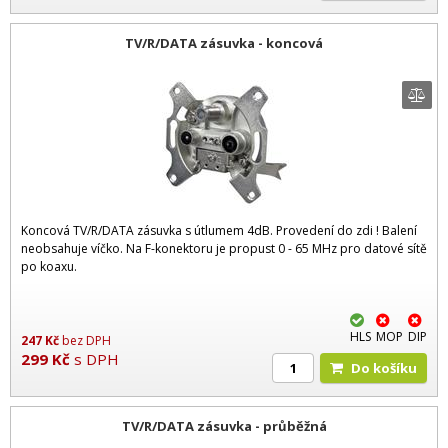
TV/R/DATA zásuvka - koncová
Koncová TV/R/DATA zásuvka s útlumem 4dB. Provedení do zdi ! Balení
neobsahuje víčko. Na F-konektoru je propust 0 - 65 MHz pro datové sítě
po koaxu.
HLS
MOP
DIP
247
Kč
bez DPH
299
Kč
s DPH
Do košíku
TV/R/DATA zásuvka - průběžná