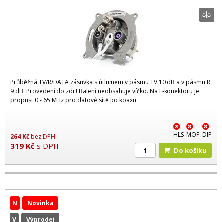
Průběžná TV/R/DATA zásuvka s útlumem v pásmu TV 10 dB a v pásmu R
9 dB. Provedení do zdi ! Balení neobsahuje víčko. Na F-konektoru je
propust 0 - 65 MHz pro datové sítě po koaxu.
HLS
MOP
DIP
264
Kč
bez DPH
319
Kč
s DPH
Do košíku
N
Novinka
V
Výprodej