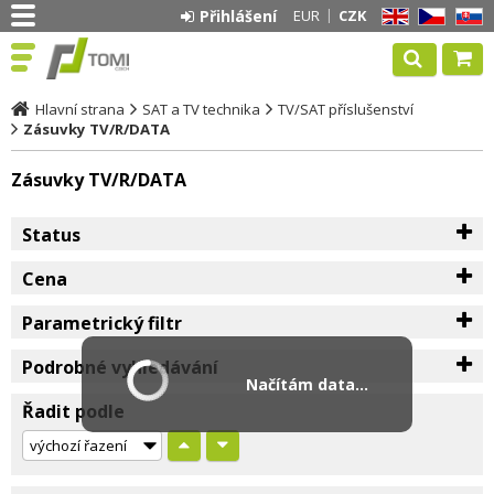
Přihlášení
EUR
CZK
EN
CZ
SK
Hlavní strana
SAT a TV technika
TV/SAT příslušenství
Zásuvky TV/R/DATA
Zásuvky TV/R/DATA
Status
Cena
Parametrický filtr
Podrobné vyhledávání
Načítám data...
Řadit podle