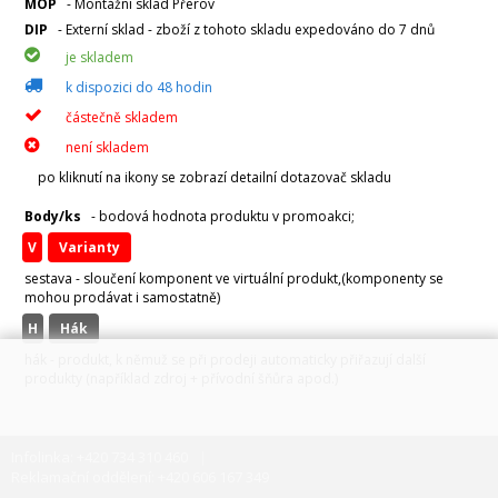
MOP
- Montážní sklad Přerov
DIP
- Externí sklad - zboží z tohoto skladu expedováno do 7 dnů
je skladem
k dispozici do 48 hodin
částečně skladem
není skladem
po kliknutí na ikony se zobrazí detailní dotazovač skladu
Body/ks
- bodová hodnota produktu v promoakci;
v
varianty
sestava - sloučení komponent ve virtuální produkt,(komponenty se
mohou prodávat i samostatně)
H
hák
hák - produkt, k němuž se při prodeji automaticky přiřazují další
produkty (například zdroj + přívodní šňůra apod.)
Infolinka: +420 734 310 460
Reklamační oddělení: +420 606 167 349