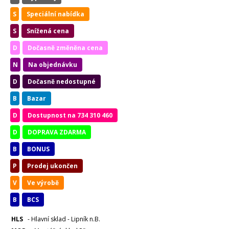
S
Speciální nabídka
S
Snížená cena
D
Dočasně změněna cena
N
Na objednávku
D
Dočasně nedostupné
B
Bazar
D
Dostupnost na 734 310 460
D
DOPRAVA ZDARMA
B
BONUS
P
Prodej ukončen
V
Ve výrobě
B
BCS
HLS
- Hlavní sklad - Lipník n.B.