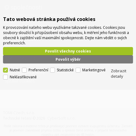
O společnosti
Tato webová stránka používá cookies
O nás
K provozování našeho webu využíváme takzvané cookies. Cookies jsou
Kontakty
soubory sloužící k přizpůsobení obsahu webu, k měření jeho funkčnosti a
obecně k zajištění vaší maximální spokojenosti. Dejte nám vědět o svých
Pobočky a sídlo
preferencích.
Doprava - info a ceny
Povolit všechny cookies
Jak nakupovat
Povolit výběr
Nutné
Preferenční
Statistické
Marketingové
Zobrazit
Obchodní podmínky
detaily
Neklasifikované
Správa cookies
TOMI Czech, s.r.o.
CyberSoft s.r.o.
Technické řešení © 2026
Podle zákona o evidenci tržeb je prodávající povinen vystavit kupujícímu účtenku. Zároveň
je povinen zaevidovat přijatou tržbu u správce daně online, v případě technického
výpadku pak nejpozději do 48 hodin.