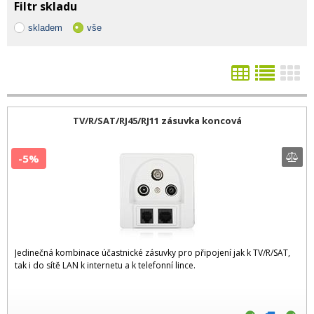
Filtr skladu
skladem
vše
TV/R/SAT/RJ45/RJ11 zásuvka koncová
-5%
Jedinečná kombinace účastnické zásuvky pro připojení jak k TV/R/SAT,
tak i do sítě LAN k internetu a k telefonní lince.