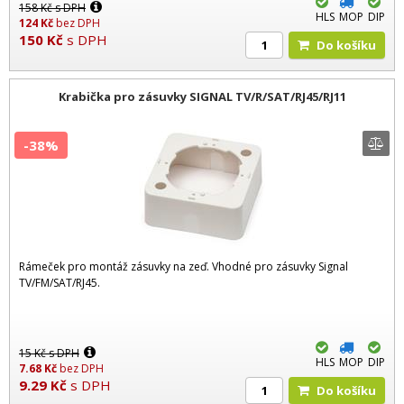
158
Kč
s DPH
HLS
MOP
DIP
124
Kč
bez DPH
150
Kč
s DPH
Do košíku
Krabička pro zásuvky SIGNAL TV/R/SAT/RJ45/RJ11
-38%
Rámeček pro montáž zásuvky na zeď. Vhodné pro zásuvky Signal
TV/FM/SAT/RJ45.
15
Kč
s DPH
HLS
MOP
DIP
7.68
Kč
bez DPH
9.29
Kč
s DPH
Do košíku