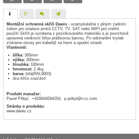
Montážní ochranná skříň Dawis
- uzamykatelná s plným zadním
čelem pro istalace prvků CCTV, TV, SAT nebo WIFI pro vnitřní
použití.Skříň je vyrobena z pozinkovaného materiálu a je povrchově
upravená venkovní bílou práškovou barvou. Po odstranění krytek
získáme otvory pro kabeláž na horní a spodní straně.
Vlastnosti:
šířka:
300mm
výška:
300mm
hloubka:
100mm
hmotnost:
2,4kg
barva:
bílá(RAL9003)
dva klíče součástí
Produkt manažer:
Pavel Přibyl, +420604594254,
p.pribyl@t-cz.com
Stránky o produktu:
www.dawis.cz