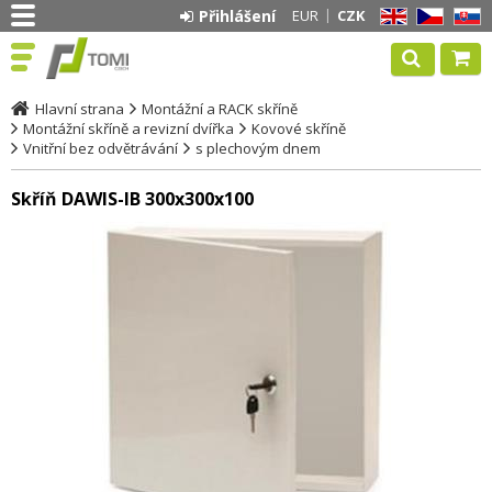
Přihlášení
EUR
CZK
EN
CZ
SK
Hlavní strana
Montážní a RACK skříně
Montážní skříně a revizní dvířka
Kovové skříně
Vnitřní bez odvětrávání
s plechovým dnem
Skříň DAWIS-IB 300x300x100