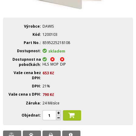
Výrobce
DAWIS
Kód
1200103
Part No.
8595225218108
Dostupnost
skladem
Dostupnost na
HLS
MOP
DIP
pobočkách
Vaše cena bez
653
Kč
DPH
DPH
21%
Vaše cena s DPH
790
Kč
Záruka
24 Měsíce
Objednat