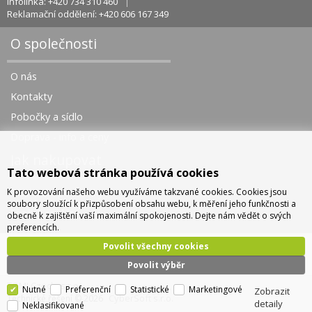
Infolinka: +420 734 310 460
Reklamační oddělení: +420 606 167 349
O společnosti
O nás
Kontakty
Pobočky a sídlo
Doprava - info a ceny
Jak nakupovat
Tato webová stránka používá cookies
K provozování našeho webu využíváme takzvané cookies. Cookies jsou
Obchodní podmínky
soubory sloužící k přizpůsobení obsahu webu, k měření jeho funkčnosti a
Správa cookies
obecně k zajištění vaší maximální spokojenosti. Dejte nám vědět o svých
preferencích.
Povolit všechny cookies
Povolit výběr
TOMI Czech, s.r.o.
Nutné
Preferenční
Statistické
Marketingové
Zobrazit
CyberSoft s.r.o.
Technické řešení © 2026
detaily
Neklasifikované