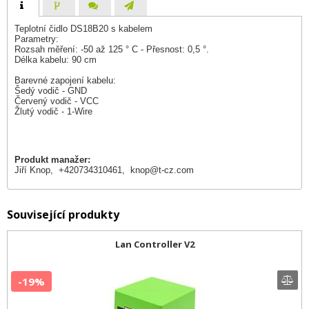
Teplotní čidlo DS18B20 s kabelem
Parametry:
Rozsah měření: -50 až 125 ° C - Přesnost: 0,5 °.
Délka kabelu: 90 cm
Barevné zapojení kabelu:
Šedý vodič - GND
Červený vodič - VCC
Žlutý vodič - 1-Wire
Produkt manažer:
Jiří Knop, +420734310461,
knop@t-cz.com
Související produkty
Lan Controller V2
-19%