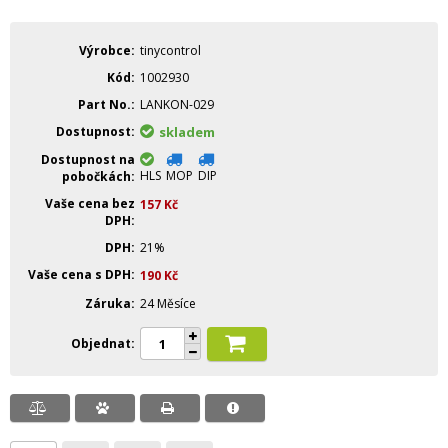
Výrobce
tinycontrol
Kód
1002930
Part No.
LANKON-029
Dostupnost
skladem
Dostupnost na
HLS
MOP
DIP
pobočkách
Vaše cena bez
157
Kč
DPH
DPH
21%
Vaše cena s DPH
190
Kč
Záruka
24 Měsíce
Objednat