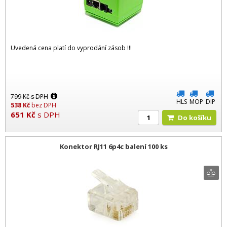
Uvedená cena platí do vyprodání zásob !!!
799
Kč
s DPH
HLS
MOP
DIP
538
Kč
bez DPH
651
Kč
s DPH
Do košíku
Konektor RJ11 6p4c balení 100 ks