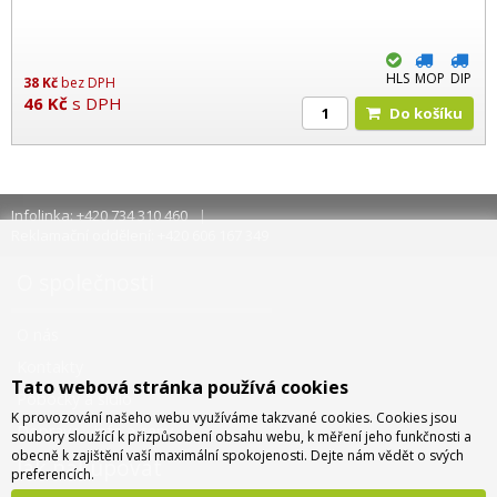
HLS
MOP
DIP
38
Kč
bez DPH
46
Kč
s DPH
Do košíku
Infolinka: +420 734 310 460
Reklamační oddělení: +420 606 167 349
O společnosti
O nás
Kontakty
Tato webová stránka používá cookies
Pobočky a sídlo
K provozování našeho webu využíváme takzvané cookies. Cookies jsou
Doprava - info a ceny
soubory sloužící k přizpůsobení obsahu webu, k měření jeho funkčnosti a
obecně k zajištění vaší maximální spokojenosti. Dejte nám vědět o svých
Jak nakupovat
preferencích.