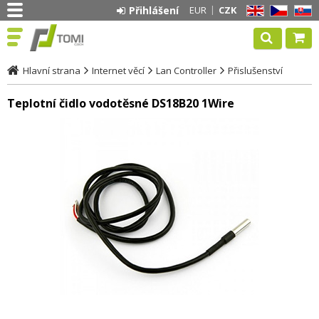
Přihlášení
EUR
CZK
EN
CZ
SK
Hlavní strana
Internet věcí
Lan Controller
Přislušenství
Teplotní čidlo vodotěsné DS18B20 1Wire