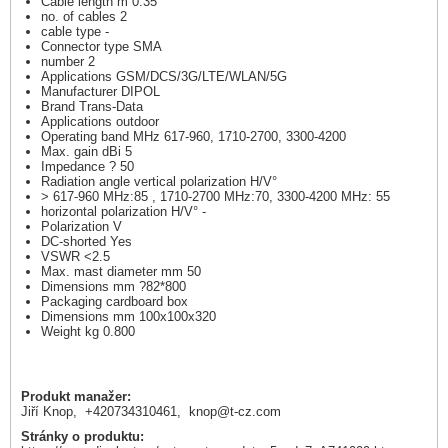
Cable length m 0.35
no. of cables 2
cable type -
Connector type SMA
number 2
Applications GSM/DCS/3G/LTE/WLAN/5G
Manufacturer DIPOL
Brand Trans-Data
Applications outdoor
Operating band MHz 617-960, 1710-2700, 3300-4200
Max. gain dBi 5
Impedance ? 50
Radiation angle vertical polarization H/V°
> 617-960 MHz:85 , 1710-2700 MHz:70, 3300-4200 MHz: 55
horizontal polarization H/V° -
Polarization V
DC-shorted Yes
VSWR <2.5
Max. mast diameter mm 50
Dimensions mm ?82*800
Packaging cardboard box
Dimensions mm 100x100x320
Weight kg 0.800
Produkt manažer:
Jiří Knop, +420734310461,
knop@t-cz.com
Stránky o produktu: