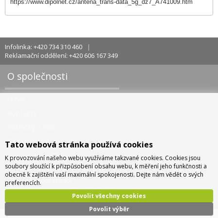
https://www.dipolnet.cz/antena_trans-data_5g_dz7_A741009.htm
Infolinka: +420 734 310 460
Reklamační oddělení: +420 606 167 349
O společnosti
O nás
Kontakty
Pobočky a sídlo
Doprava - info a ceny
Tato webová stránka používá cookies
Jak nakupovat
K provozování našeho webu využíváme takzvané cookies. Cookies jsou
soubory sloužící k přizpůsobení obsahu webu, k měření jeho funkčnosti a
obecně k zajištění vaší maximální spokojenosti. Dejte nám vědět o svých
Obchodní podmínky
preferencích.
Správa cookies
Povolit všechny cookies
Povolit výběr