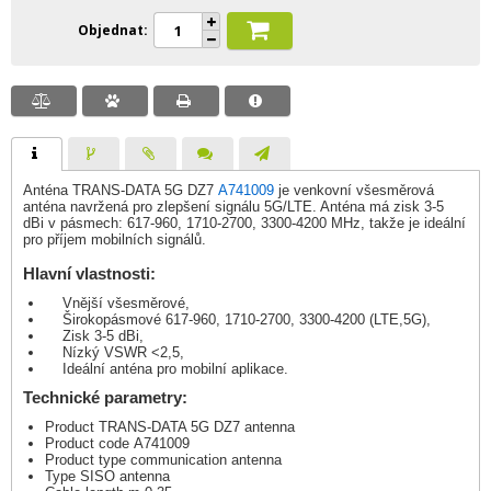
Objednat
Anténa TRANS-DATA 5G DZ7
A741009
je venkovní všesměrová
anténa navržená pro zlepšení signálu 5G/LTE. Anténa má zisk 3-5
dBi v pásmech: 617-960, 1710-2700, 3300-4200 MHz, takže je ideální
pro příjem mobilních signálů.
Hlavní vlastnosti:
Vnější všesměrové,
Širokopásmové 617-960, 1710-2700, 3300-4200 (LTE,5G),
Zisk 3-5 dBi,
Nízký VSWR <2,5,
Ideální anténa pro mobilní aplikace.
Technické parametry:
Product TRANS-DATA 5G DZ7 antenna
Product code A741009
Product type communication antenna
Type SISO antenna