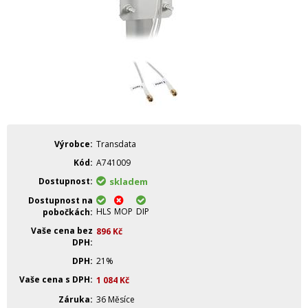
Výrobce
Transdata
Kód
A741009
Dostupnost
skladem
Dostupnost na
HLS
MOP
DIP
pobočkách
Vaše cena bez
896
Kč
DPH
DPH
21%
Vaše cena s DPH
1 084
Kč
Záruka
36 Měsíce