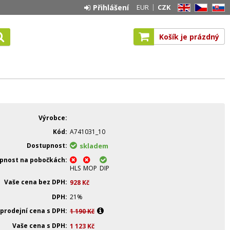
Přihlášení
EUR
CZK
EN
CZ
SK
Košík je prázdný
Výrobce
Kód
A741031_10
Dostupnost
skladem
pnost na pobočkách
HLS
MOP
DIP
Vaše cena bez DPH
928
Kč
DPH
21%
 prodejní cena s DPH
1 190
Kč
Vaše cena s DPH
1 123
Kč