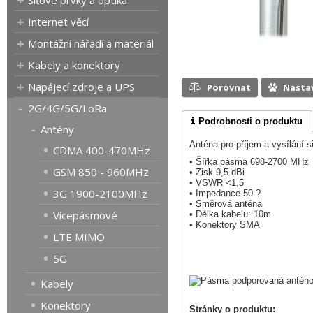
Síťové prvky a optika
Internet věcí
Montážní nářadí a materiál
Kabely a konektory
Napájecí zdroje a UPS
Porovnat
Nasta
2G/4G/5G/LoRa
Podrobnosti o produktu
Antény
Anténa pro příjem a vysílání 
CDMA 400-470MHz
• Šířka pásma 698-2700 MHz
GSM 850 - 960MHz
• Zisk 9,5 dBi
• VSWR <1,5
3G 1900-2100MHz
• Impedance 50 ?
• Směrová anténa
Vícepásmové
• Délka kabelu: 10m
• Konektory SMA
LTE MIMO
5G
Kabely
Konektory
Stránky o produktu: