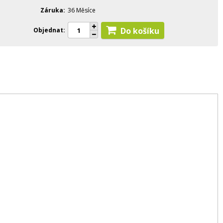
Záruka
36 Měsíce
Do košíku
Objednat