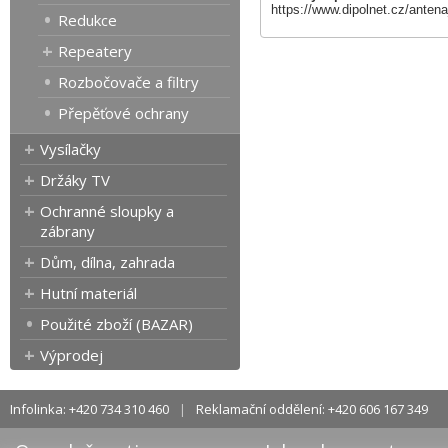
https://www.dipolnet.cz/ant
Redukce
Repeatery
Rozbočovače a filtry
Přepěťové ochrany
Vysílačky
Držáky TV
Ochranné sloupky a
zábrany
Dům, dílna, zahrada
Hutní materiál
Použité zboží (BAZAR)
Výprodej
Infolinka: +420 734 310 460
Reklamační oddělení: +420 606 167 349