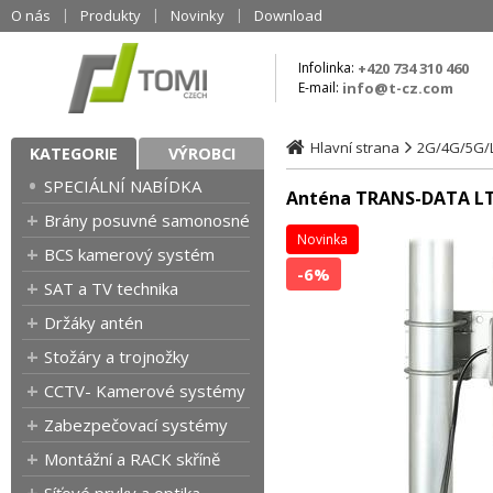
O nás
Produkty
Novinky
Download
Infolinka:
+420 734 310 460
E-mail:
info@t-cz.com
Hlavní strana
2G/4G/5G/
KATEGORIE
VÝROBCI
SPECIÁLNÍ NABÍDKA
Anténa TRANS-DATA LTE
Brány posuvné samonosné
Novinka
BCS kamerový systém
-6%
SAT a TV technika
Držáky antén
Stožáry a trojnožky
CCTV- Kamerové systémy
Zabezpečovací systémy
Montážní a RACK skříně