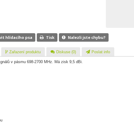
vit hlídacího psa
Tisk
Nalezli jste chybu?
Zařazení produktu
Diskuse (0)
Poslat info
signálů v pásmu 698-2700 MHz. Má zisk 9,5 dBi.