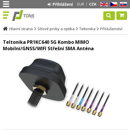
Přihlášení
EUR
CZK
EN
CZ
SK
Hlavní strana
Síťové prvky a optika
Teltonika
Příslušenství
Teltonika PR1KC640 5G Kombo MIMO
Mobilní/GNSS/WIFI Střešní SMA Anténa