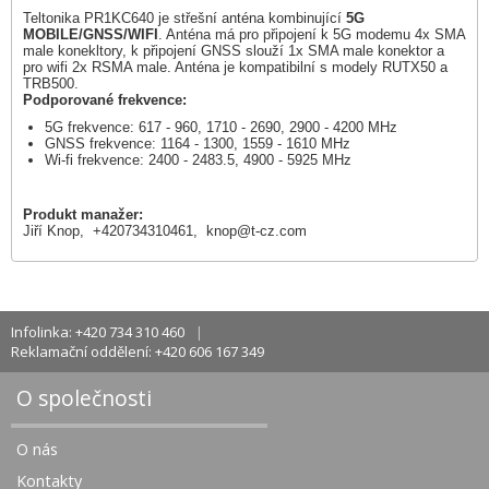
Teltonika PR1KC640 je střešní anténa kombinující
5G
MOBILE/GNSS/WIFI
. Anténa má pro připojení k 5G modemu 4x SMA
male konekltory, k připojení GNSS slouží 1x SMA male konektor a
pro wifi 2x RSMA male. Anténa je kompatibilní s modely RUTX50 a
TRB500.
Podporované frekvence:
5G frekvence: 617 - 960, 1710 - 2690, 2900 - 4200 MHz
GNSS frekvence: 1164 - 1300, 1559 - 1610 MHz
Wi-fi frekvence: 2400 - 2483.5, 4900 - 5925 MHz
Produkt manažer:
Jiří Knop, +420734310461,
knop@t-cz.com
Infolinka: +420 734 310 460
Reklamační oddělení: +420 606 167 349
O společnosti
O nás
Kontakty