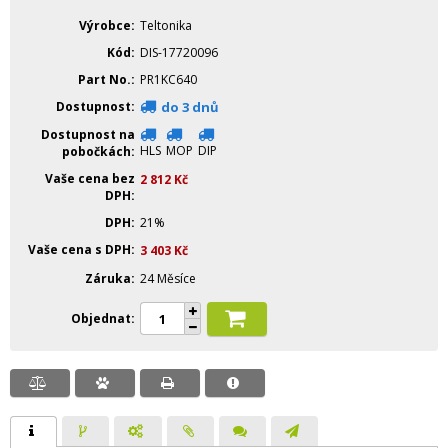
Výrobce
Teltonika
Kód
DIS-17720096
Part No.
PR1KC640
Dostupnost
do 3 dnů
Dostupnost na
HLS
MOP
DIP
pobočkách
Vaše cena bez
2 812
Kč
DPH
DPH
21%
Vaše cena s DPH
3 403
Kč
Záruka
24 Měsíce
Objednat